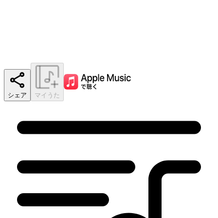
シェア
マイうた