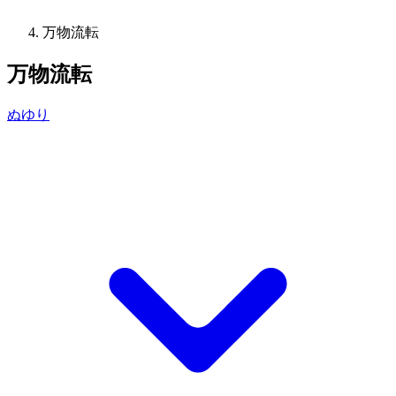
万物流転
万物流転
ぬゆり