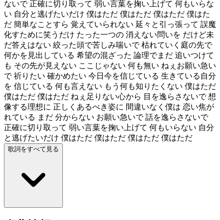
ないで 正確に切り取って 弱い言葉を掬い上げて 何もいらな
い 自分と逃げたいだけ 僕はただ 僕はただ 僕はただ 僕はた
だ 簡単なことすら 覚えていられない 延々と引っ張って 誤魔
化すために笑うだけ たった一つの 消えない問いを だけど未
だ答えはない 絞った頭で苦しみ喘いで 枯れていく庭の先で
何かを見出している 希望の混ざった 論理でまだ 追いつけて
も その先が見えない ここじゃない 何も無い ねぇお願い急い
で 祈りたい 確かめたい 今日今を信じている 生きている自分
を 信じている 何も言えない もう何も知りたくない 僕はただ
僕はただ 僕はただ ねぇ足りない心から 目を逸らさないで 想
像する理想に 正しくあるべき姿に 間違いなく僕は 恋い焦が
れている まだ 分からない お願い急いで 話を逸らさないで
正確に切り取って 弱い言葉を掬い上げて 何もいらない 自分
と逃げたいだけ 僕はただ 僕はただ 僕はただ 僕はただ
歌詞をすべて見る