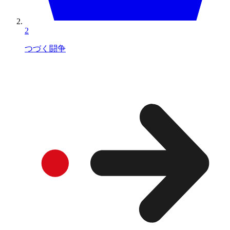
2
つづく闘争