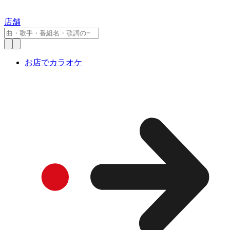
店舗
お店でカラオケ