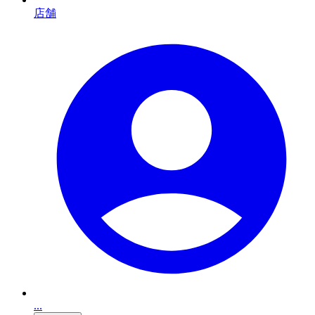
店舗
...