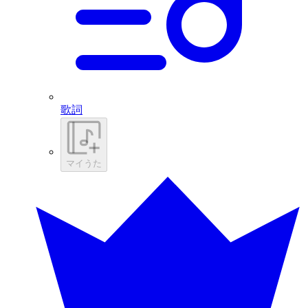
歌詞
マイうた