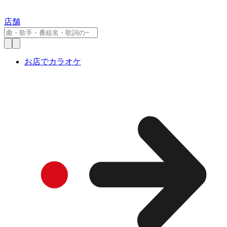
店舗
お店でカラオケ