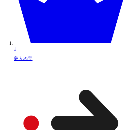
1
島人ぬ宝