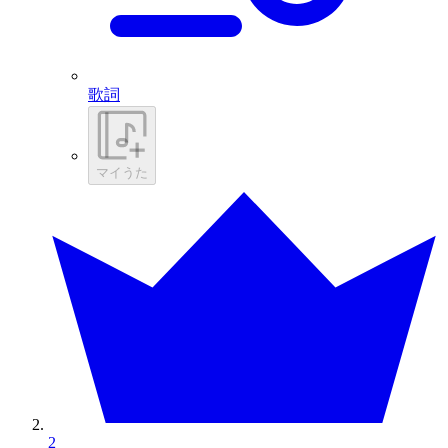
歌詞
マイうた
2