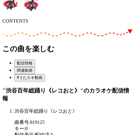
CONTENTS
この曲を楽しむ
配信情報
関連動画
#うたスキ動画
"渋谷百年総踊り《レコおと》"
のカラオケ配信情
報
渋谷百年総踊り《レコおと》
曲番号
:
819125
キー
:
0
配信予定
:
配信済み