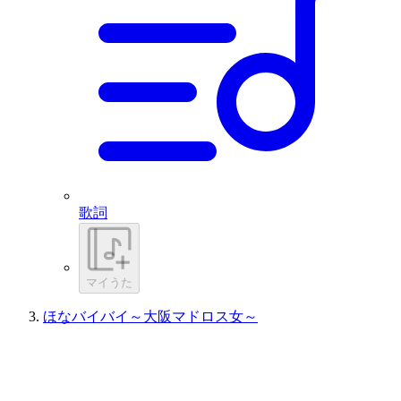
歌詞
マイうた
ほなバイバイ～大阪マドロス女～