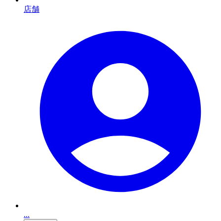
店舗
...