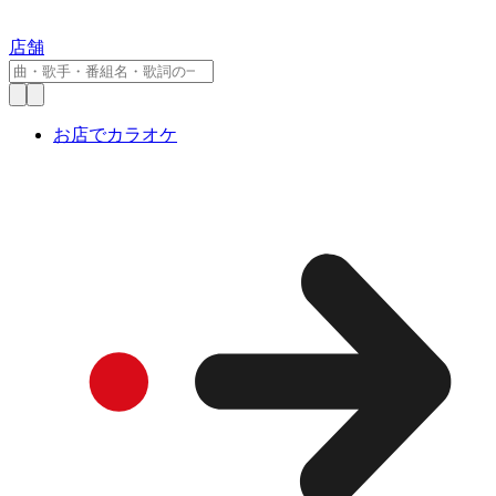
店舗
お店でカラオケ