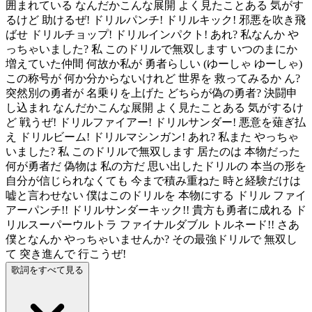
囲まれている なんだかこんな展開 よく見たことある 気がす
るけど 助けるぜ! ドリルパンチ! ドリルキック! 邪悪を吹き飛
ばせ ドリルチョップ! ドリルインパクト! あれ? 私なんか や
っちゃいました? 私 このドリルで無双します いつのまにか
増えていた仲間 何故か私が 勇者らしい (ゆーしゃ ゆーしゃ)
この称号が 何か分からないけれど 世界を 救ってみるか ん?
突然別の勇者が 名乗りを上げた どちらが偽の勇者? 決闘申
し込まれ なんだかこんな展開 よく見たことある 気がするけ
ど 戦うぜ! ドリルファイアー! ドリルサンダー! 悪意を薙ぎ払
え ドリルビーム! ドリルマシンガン! あれ? 私また やっちゃ
いました? 私 このドリルで無双します 居たのは 本物だった
何が勇者だ 偽物は 私の方だ 思い出したドリルの 本当の形を
自分が信じられなくても 今まで積み重ねた 時と経験だけは
嘘と言わせない 僕はこのドリルを 本物にする ドリル ファイ
アーパンチ!! ドリルサンダーキック!! 貴方も勇者に成れる ド
リルスーパーウルトラ ファイナルダブル トルネード!! さあ
僕となんか やっちゃいませんか? その最強ドリルで 無双し
て 突き進んで 行こうぜ!
歌詞をすべて見る