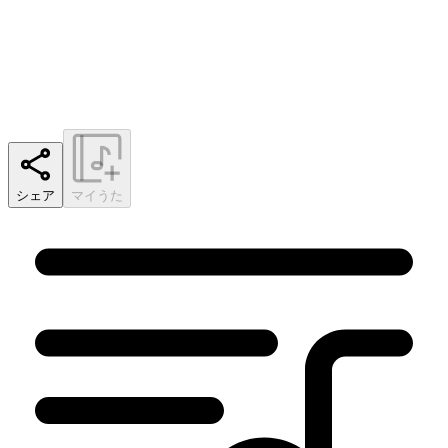
シェア
マイうた