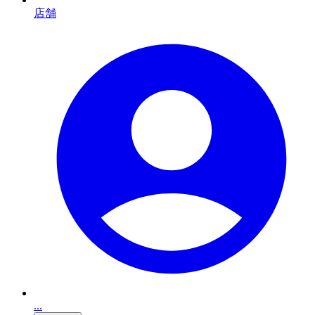
店舗
...