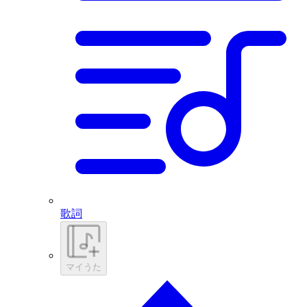
歌詞
マイうた