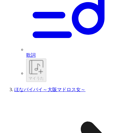
歌詞
マイうた
ほなバイバイ～大阪マドロス女～