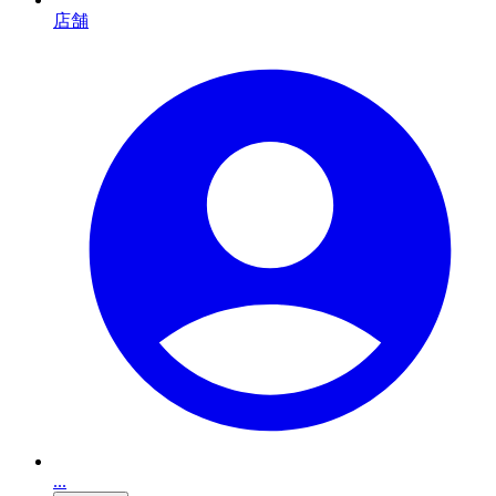
店舗
...