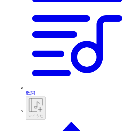
歌詞
マイうた