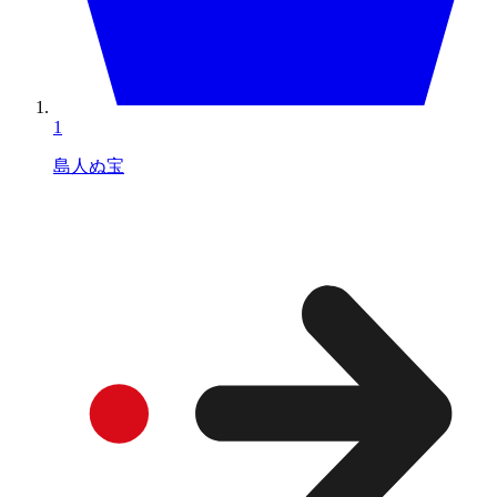
1
島人ぬ宝