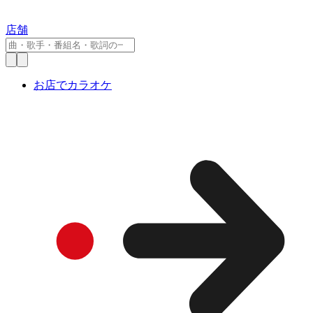
店舗
お店でカラオケ