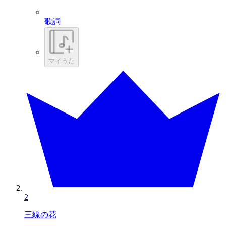
歌詞
マイうた
2
三線の花