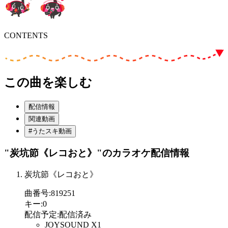
CONTENTS
この曲を楽しむ
配信情報
関連動画
#うたスキ動画
"炭坑節《レコおと》"
のカラオケ配信情報
炭坑節《レコおと》
曲番号
:
819251
キー
:
0
配信予定
:
配信済み
JOYSOUND X1