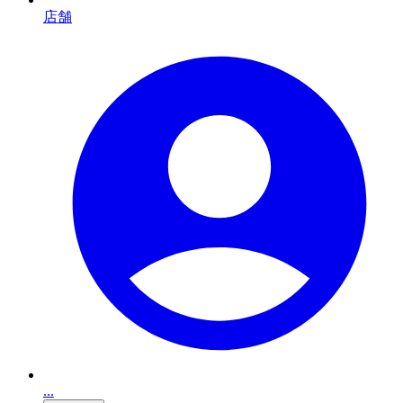
店舗
...