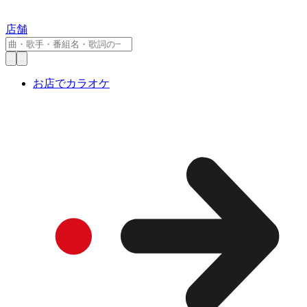
店舗
お店でカラオケ