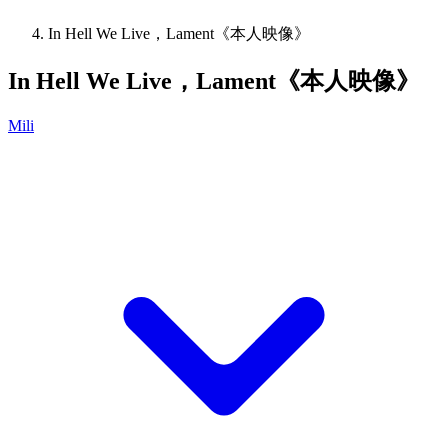
In Hell We Live，Lament《本人映像》
In Hell We Live，Lament《本人映像》
Mili