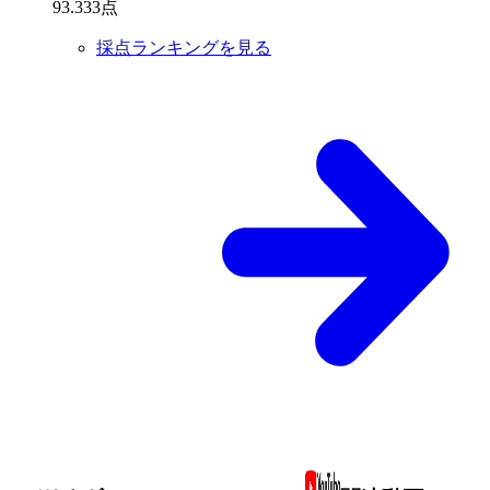
93
.
333
点
採点ランキングを見る