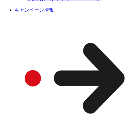
キャンペーン情報