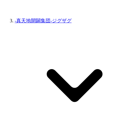
-真天地開闢集団-ジグザグ