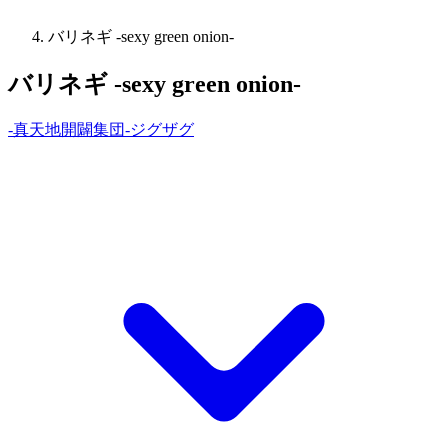
バリネギ -sexy green onion-
バリネギ -sexy green onion-
-真天地開闢集団-ジグザグ