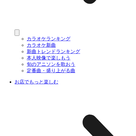
カラオケランキング
カラオケ新曲
新曲トレンドランキング
本人映像で楽しもう
旬のアニソンを歌おう
定番曲・盛り上がる曲
お店でもっと楽しむ