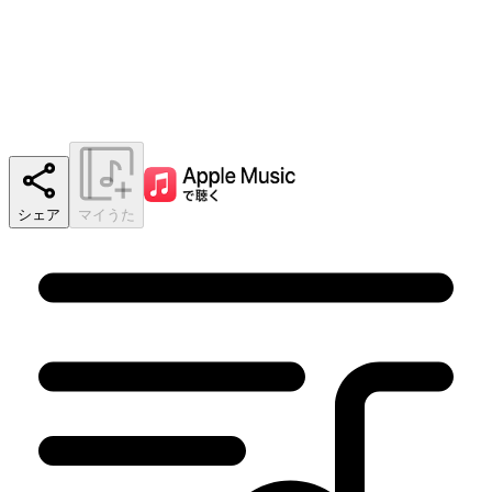
シェア
マイうた