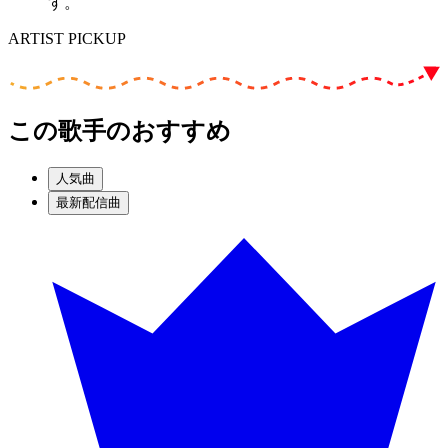
す。
ARTIST PICKUP
この歌手のおすすめ
人気曲
最新配信曲