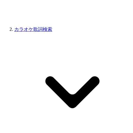
カラオケ歌詞検索