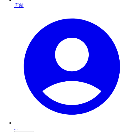
店舗
...