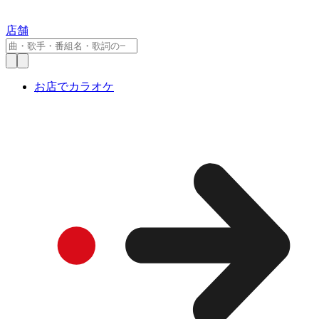
店舗
お店でカラオケ