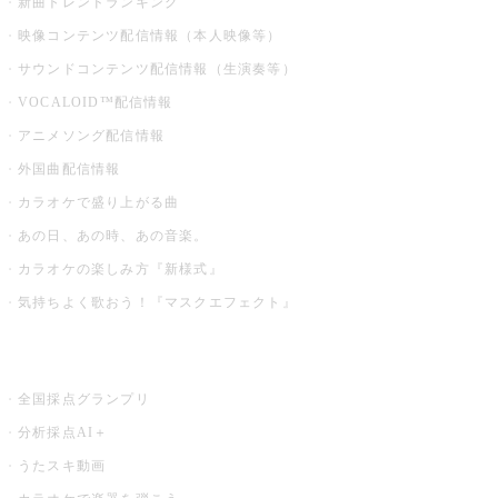
新曲トレンドランキング
映像コンテンツ配信情報（本人映像等）
サウンドコンテンツ配信情報（生演奏等）
VOCALOID™配信情報
アニメソング配信情報
外国曲配信情報
カラオケで盛り上がる曲
あの日、あの時、あの音楽。
カラオケの楽しみ方『新様式』
気持ちよく歌おう！『マスクエフェクト』
お店でもっと楽しむ
全国採点グランプリ
分析採点AI＋
うたスキ動画