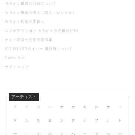
カラオケ機器の情報について
カラオケ機器の導入（購入・レンタル）
カラオケ店舗の皆様へ
スマホアプリ向け カラオケ採点機能SDK
ナイト店舗の開業支援情報
JOYSOUNDライバー 事務所について
Global Site
サイトマップ
アーティスト
ア
イ
ウ
エ
オ
カ
キ
ク
ケ
コ
サ
シ
ス
セ
ソ
タ
チ
ツ
テ
ト
ナ
ニ
ヌ
ネ
ノ
ハ
ヒ
フ
ヘ
ホ