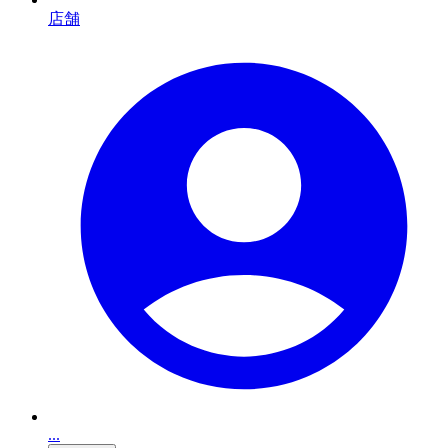
店舗
...