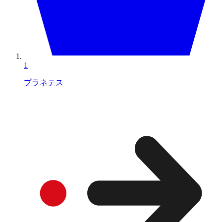
1
プラネテス