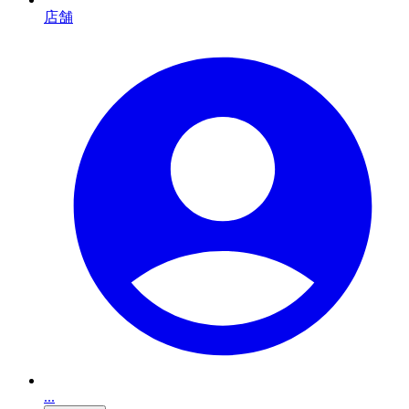
店舗
...