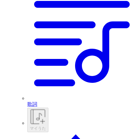
歌詞
マイうた