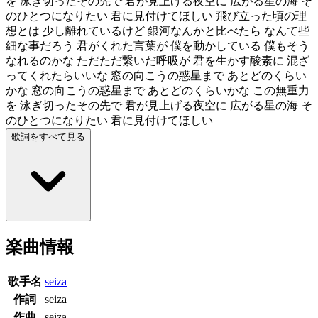
を 泳ぎ切ったその先で 君が見上げる夜空に 広がる星の海 そ
のひとつになりたい 君に見付けてほしい 飛び立った頃の理
想とは 少し離れているけど 銀河なんかと比べたら なんて些
細な事だろう 君がくれた言葉が 僕を動かしている 僕もそう
なれるのかな ただただ繋いだ呼吸が 君を生かす酸素に 混ざ
ってくれたらいいな 窓の向こうの惑星まで あとどのくらい
かな 窓の向こうの惑星まで あとどのくらいかな この無重力
を 泳ぎ切ったその先で 君が見上げる夜空に 広がる星の海 そ
のひとつになりたい 君に見付けてほしい
歌詞をすべて見る
楽曲情報
歌手名
seiza
作詞
seiza
作曲
seiza