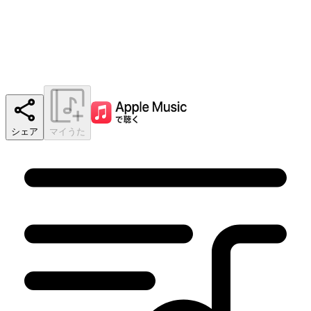
シェア
マイうた