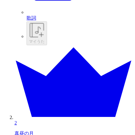
歌詞
マイうた
2
真昼の月