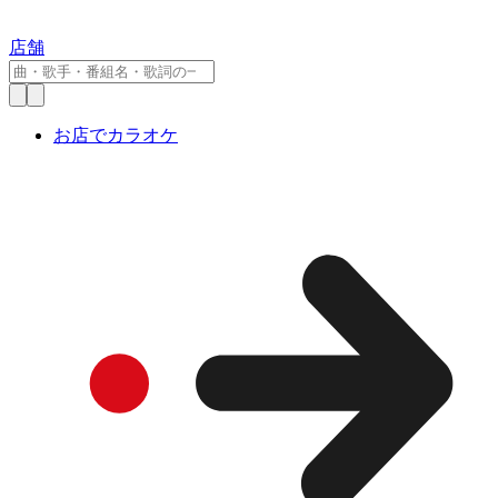
店舗
お店でカラオケ