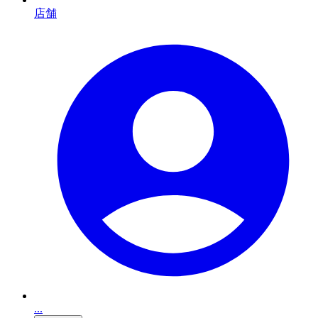
店舗
...