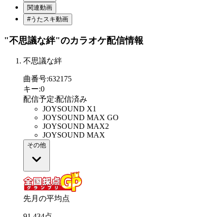
関連動画
#うたスキ動画
"不思議な絆"
のカラオケ配信情報
不思議な絆
曲番号
:
632175
キー
:
0
配信予定
:
配信済み
JOYSOUND X1
JOYSOUND MAX GO
JOYSOUND MAX2
JOYSOUND MAX
その他
先月の平均点
91
.
434
点