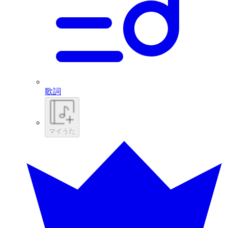
歌詞
マイうた