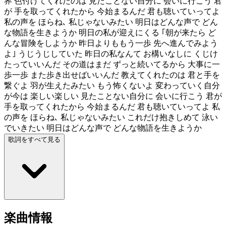
界 色付けてくれたのは 見たことない自分に 会いに行こう 君
が 手を取ってくれたから 今始まるんだ 君も聴いていってよ
私の声を ほらね､ 私じゃないみたい 明日はどんな声で どん
な物語を生きようか 明日の私が迎えにくる ｢朝が来たら ど
んな冒険をしようか 昨日よりももう一歩 先へ進んでみよう
よ｣ うじうじしていた 昨日の私なんて お構いなしに くじけ
たっていいんだ その道はまだ ずっと続いてるから 大事に一
歩一歩 また歩き出せばいいんだ 教えてくれたのは 君と手を
繋ぐよ 羽が生えたみたい もう怖くないよ 変わっていく自分
が今は 楽しい楽しい 見たことない自分に 会いに行こう 君が
手を取ってくれたから 今始まるんだ 君も聴いていってよ 私
の声を ほらね､ 私じゃないみたい これだけ抱きしめて 泳い
でいきたい 明日はどんな声で どんな物語を生きようか
歌詞をすべて見る
楽曲情報