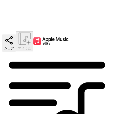
シェア
マイうた