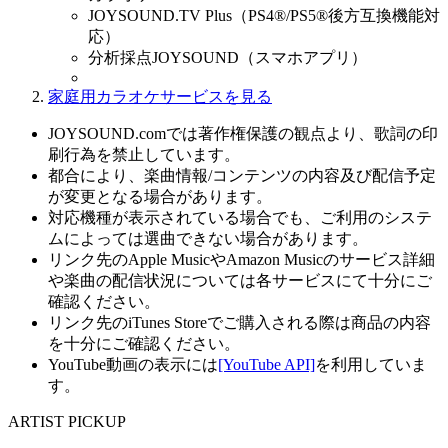
JOYSOUND.TV Plus（PS4®/PS5®後方互換機能対
応）
分析採点JOYSOUND（スマホアプリ）
家庭用カラオケサービスを見る
JOYSOUND.comでは著作権保護の観点より、歌詞の印
刷行為を禁止しています。
都合により、楽曲情報/コンテンツの内容及び配信予定
が変更となる場合があります。
対応機種が表示されている場合でも、ご利用のシステ
ムによっては選曲できない場合があります。
リンク先のApple MusicやAmazon Musicのサービス詳細
や楽曲の配信状況については各サービスにて十分にご
確認ください。
リンク先のiTunes Storeでご購入される際は商品の内容
を十分にご確認ください。
YouTube動画の表示には
[YouTube API]
を利用していま
す。
ARTIST PICKUP