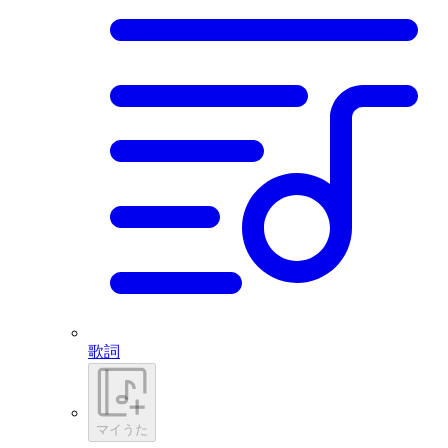
歌詞
マイうた