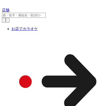
店舗
お店でカラオケ