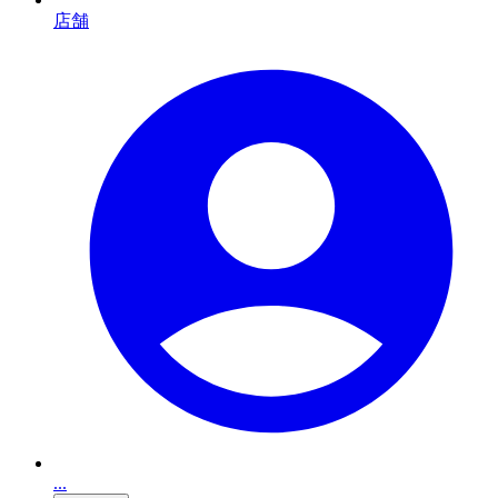
店舗
...