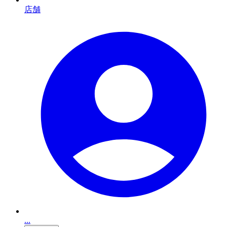
店舗
...