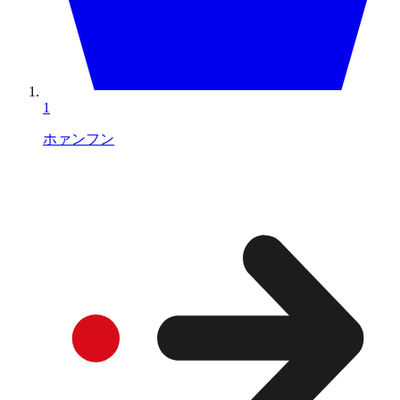
1
ホァンフン