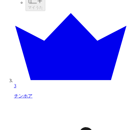
マイうた
3
チンホア