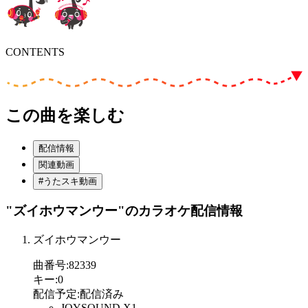
CONTENTS
この曲を楽しむ
配信情報
関連動画
#うたスキ動画
"ズイホウマンウー"
のカラオケ配信情報
ズイホウマンウー
曲番号
:
82339
キー
:
0
配信予定
:
配信済み
JOYSOUND X1