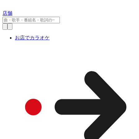
店舗
お店でカラオケ