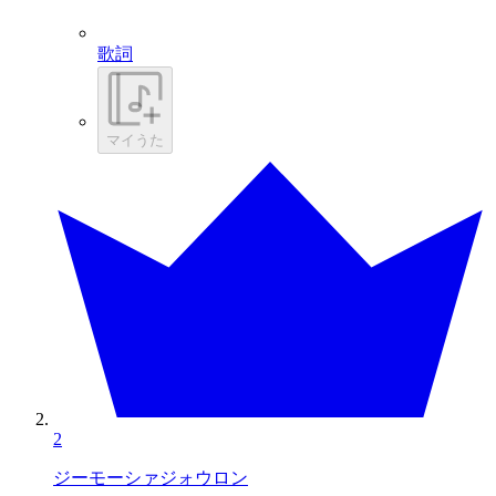
歌詞
マイうた
2
ジーモーシァジォウロン