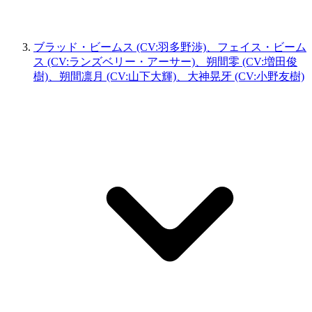
ブラッド・ビームス (CV:羽多野渉)、フェイス・ビーム
ス (CV:ランズベリー・アーサー)、朔間零 (CV:増田俊
樹)、朔間凛月 (CV:山下大輝)、大神晃牙 (CV:小野友樹)