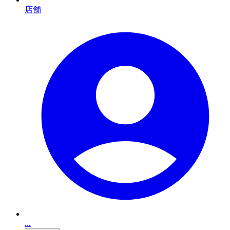
店舗
...