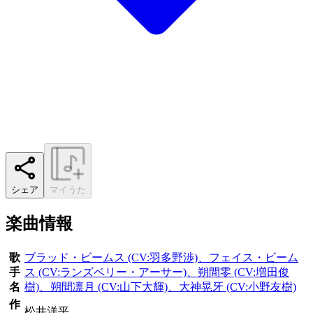
シェア
マイうた
楽曲情報
歌
ブラッド・ビームス (CV:羽多野渉)、フェイス・ビーム
手
ス (CV:ランズベリー・アーサー)、朔間零 (CV:増田俊
名
樹)、朔間凛月 (CV:山下大輝)、大神晃牙 (CV:小野友樹)
作
松井洋平