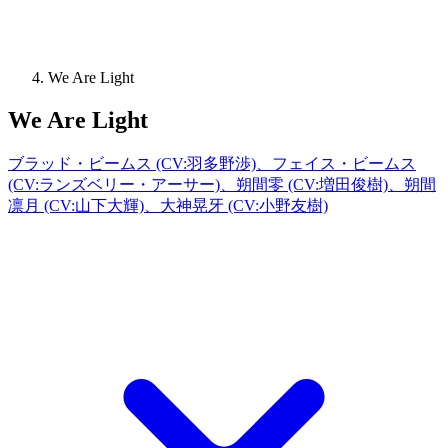
We Are Light
We Are Light
ブラッド・ビームス (CV:羽多野渉)、フェイス・ビームス
(CV:ランズベリー・アーサー)、朔間零 (CV:増田俊樹)、朔間
凛月 (CV:山下大輝)、大神晃牙 (CV:小野友樹)