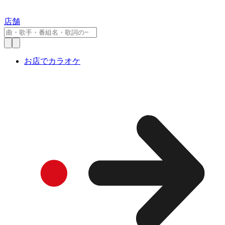
店舗
お店でカラオケ