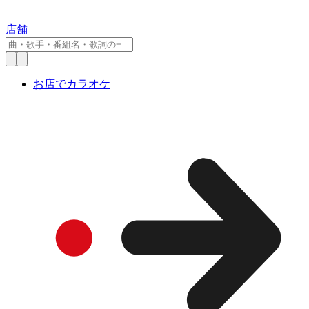
店舗
お店でカラオケ