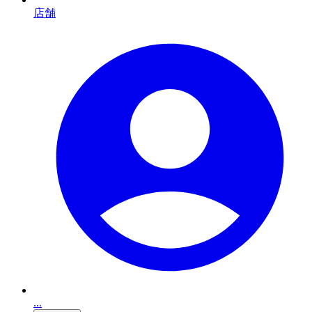
店舗
...