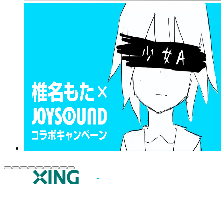
JOYSOUND.comトップ
カラオケ楽曲・歌詞検索