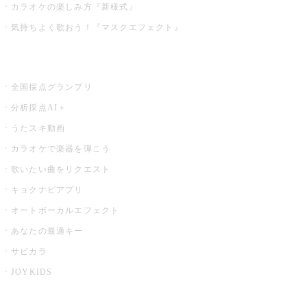
カラオケの楽しみ方『新様式』
気持ちよく歌おう！『マスクエフェクト』
お店でもっと楽しむ
全国採点グランプリ
分析採点AI＋
うたスキ動画
カラオケで楽器を弾こう
歌いたい曲をリクエスト
キョクナビアプリ
オートボーカルエフェクト
あなたの最適キー
サビカラ
JOYKIDS