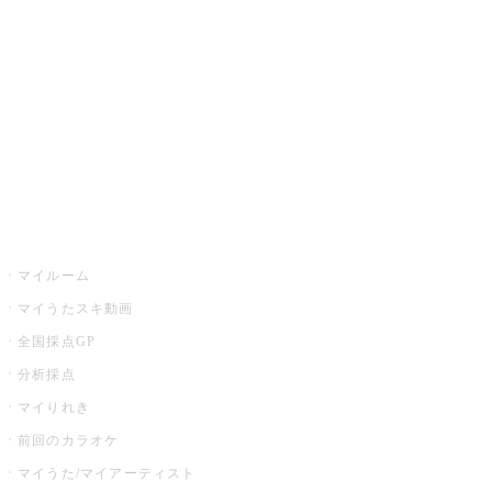
カラオケ店舗検索
全国カラオケ大会
イベント・キャンペーン
うたスキ
マイルーム
マイうたスキ動画
全国採点GP
分析採点
マイりれき
前回のカラオケ
マイうた/マイアーティスト