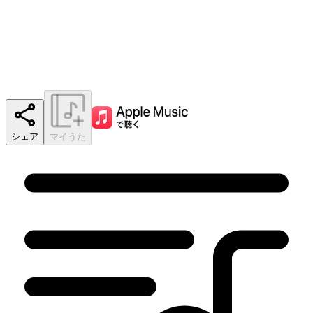
シェア
マイうた