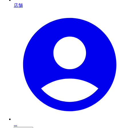
店舗
...