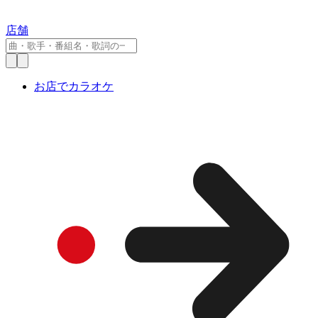
店舗
お店でカラオケ