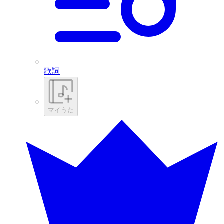
歌詞
マイうた