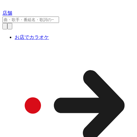
店舗
お店でカラオケ