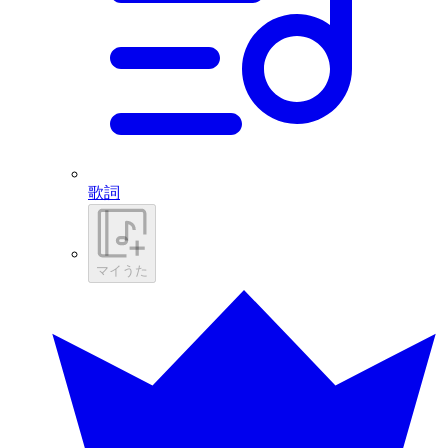
歌詞
マイうた