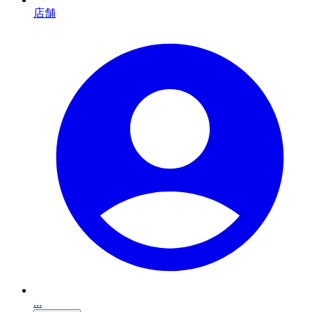
店舗
...