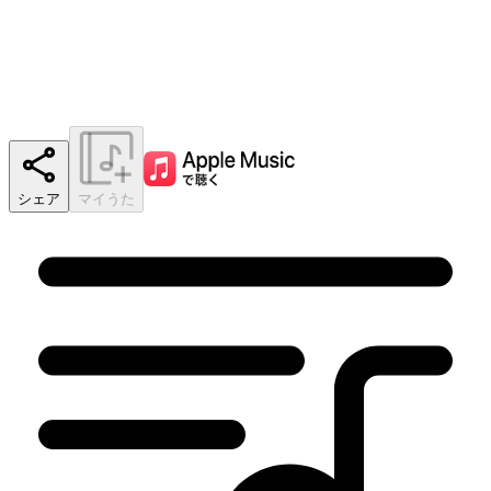
シェア
マイうた