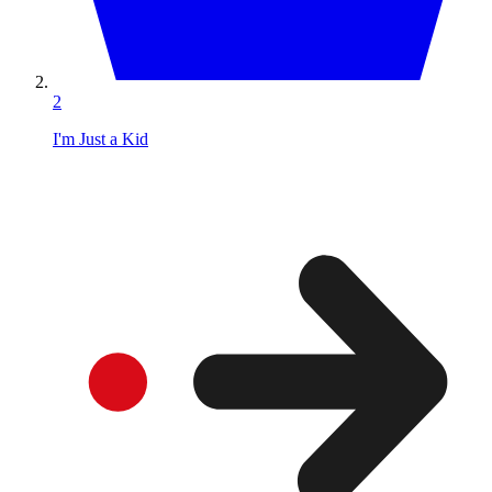
2
I'm Just a Kid