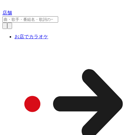
店舗
お店でカラオケ