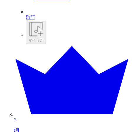
歌詞
マイうた
3
蜩