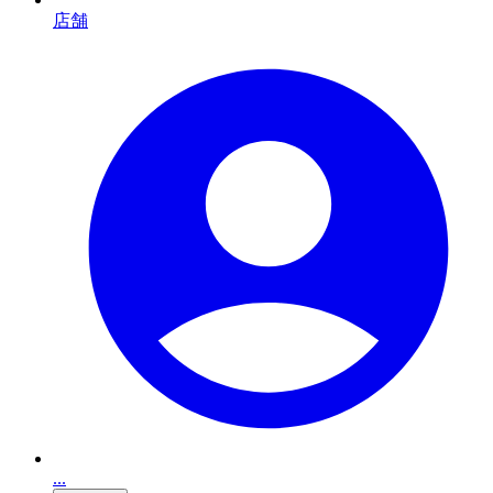
店舗
...