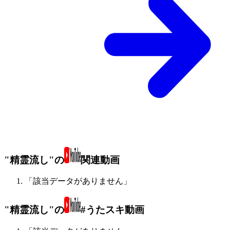
"精霊流し"の
関連動画
「該当データがありません」
"精霊流し"の
#うたスキ動画