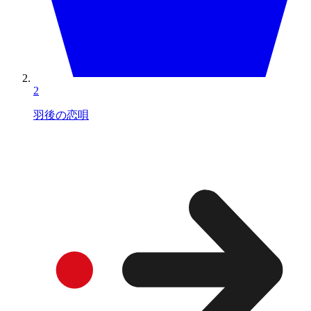
2
羽後の恋唄