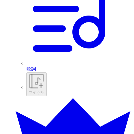
歌詞
マイうた