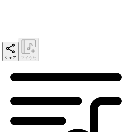
シェア
マイうた