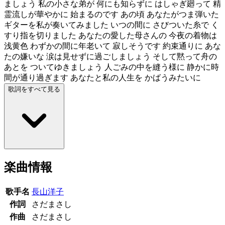
ましょう 私の小さな弟が 何にも知らずに はしゃぎ廻って 精
霊流しが華やかに 始まるのです あの頃 あなたがつま弾いた
ギターを私が奏いてみました いつの間に さびついた糸で く
すり指を切りました あなたの愛した母さんの 今夜の着物は
浅黄色 わずかの間に年老いて 寂しそうです 約束通りに あな
たの嫌いな 涙は見せずに過ごしましょう そして黙って舟の
あとを ついてゆきましょう 人ごみの中を縫う様に 静かに時
間が通り過ぎます あなたと私の人生を かばうみたいに
歌詞をすべて見る
楽曲情報
歌手名
長山洋子
作詞
さだまさし
作曲
さだまさし