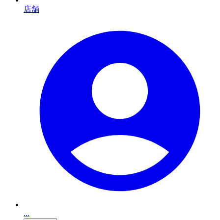
店舗
...