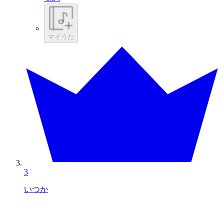
マイうた
3
いつか