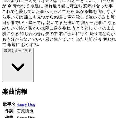
蛍のように 消えそうな光のように 君と生きていく 当たり前
が 今 奪われて 永遠に 擦れ違う愛に苛立ち 怒鳴り合った事
これでも愛していた事 伝えられてたら 転がる蝉を 避けなが
ら歩いては 誰にも見つからぬ様に 声を殺して泣いてるよ 毎
日が雨でいい 降っては 乾いてまた泣いて 無かった事に なる
みたいで怖い 暖かい太陽に身を委ね うとうとして そのまま
横になる 待ち合わせは夢の中 君に会いに行く 帰り道なんか
もう分からないでいい 君と生きていく 当たり前が 今 奪われ
て 永遠に おやすみ｡
歌詞をすべて見る
楽曲情報
歌手名
Saucy Dog
作詞
石原慎也
作曲
Saucy Dog