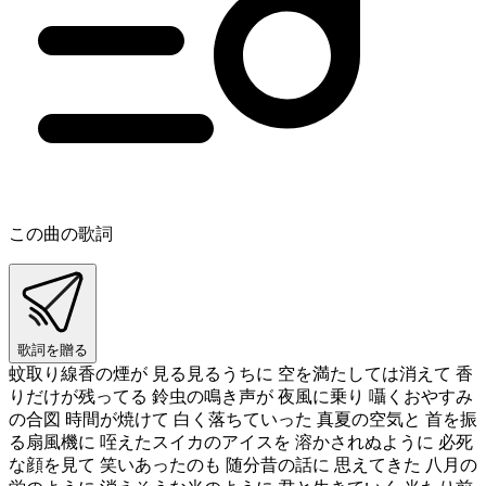
この曲の歌詞
歌詞を贈る
蚊取り線香の煙が 見る見るうちに 空を満たしては消えて 香
りだけが残ってる 鈴虫の鳴き声が 夜風に乗り 囁くおやすみ
の合図 時間が焼けて 白く落ちていった 真夏の空気と 首を振
る扇風機に 咥えたスイカのアイスを 溶かされぬように 必死
な顔を見て 笑いあったのも 随分昔の話に 思えてきた 八月の