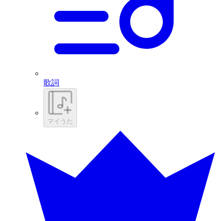
歌詞
マイうた