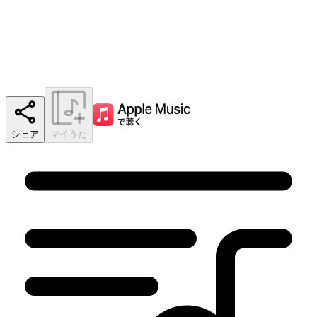
シェア
マイうた