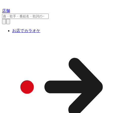
店舗
お店でカラオケ