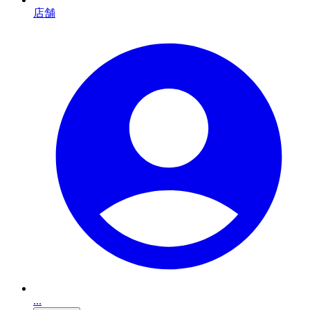
店舗
...