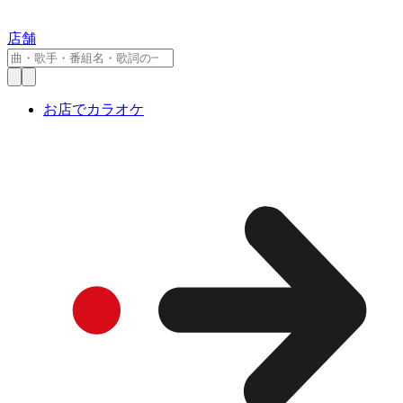
店舗
お店でカラオケ