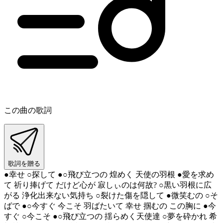
この曲の歌詞
歌詞を贈る
●幸せ ○探して ●○飛び立つの 煌めく 天使の羽根 ●愛を求め
て 祈り捧げて だけど心が 寂しぃのは何故? ○黒い羽根に広
がる 浄化出来ない気持ち ○裂けた傷を隠して ●微笑むの ○そ
ばで ●○今すぐ 今こそ 羽ばたいて 幸せ 掴むの この胸に ●今
すぐ ○今こそ ●○飛び立つの 揺らめく天使達 ○夢を砕かれ 希