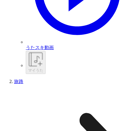
うたスキ動画
マイうた
旅路