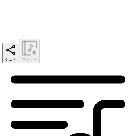
シェア
マイうた