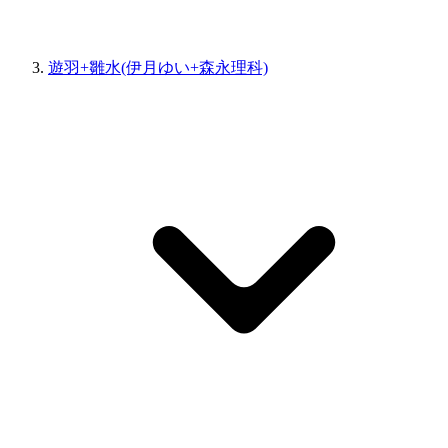
遊羽+雛水(伊月ゆい+森永理科)