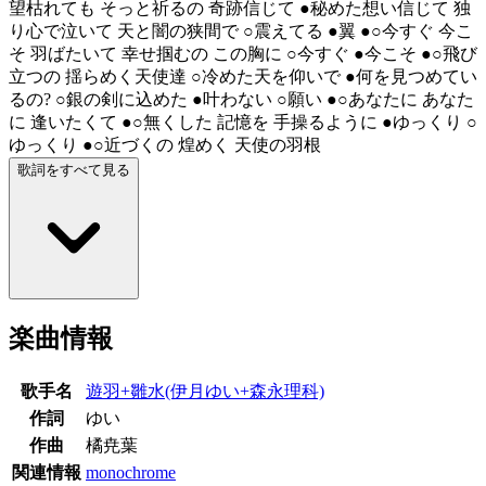
望枯れても そっと祈るの 奇跡信じて ●秘めた想い信じて 独
り心で泣いて 天と闇の狭間で ○震えてる ●翼 ●○今すぐ 今こ
そ 羽ばたいて 幸せ掴むの この胸に ○今すぐ ●今こそ ●○飛び
立つの 揺らめく天使達 ○冷めた天を仰いで ●何を見つめてい
るの? ○銀の剣に込めた ●叶わない ○願い ●○あなたに あなた
に 逢いたくて ●○無くした 記憶を 手操るように ●ゆっくり ○
ゆっくり ●○近づくの 煌めく 天使の羽根
歌詞をすべて見る
楽曲情報
歌手名
遊羽+雛水(伊月ゆい+森永理科)
作詞
ゆい
作曲
橘尭葉
関連情報
monochrome