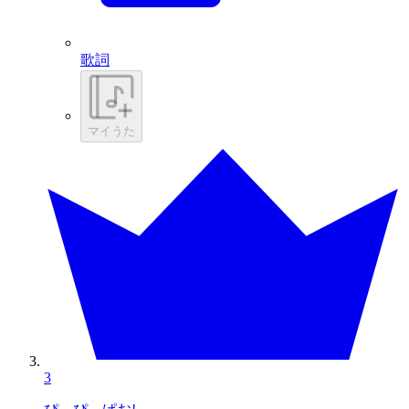
歌詞
マイうた
3