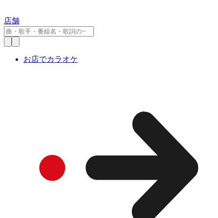
店舗
お店でカラオケ