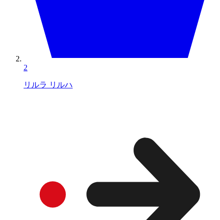
2
リルラ リルハ