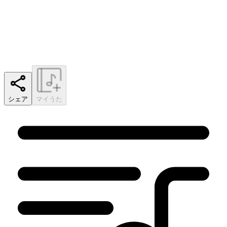
シェア
マイうた