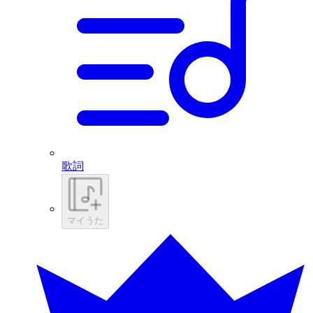
歌詞
マイうた