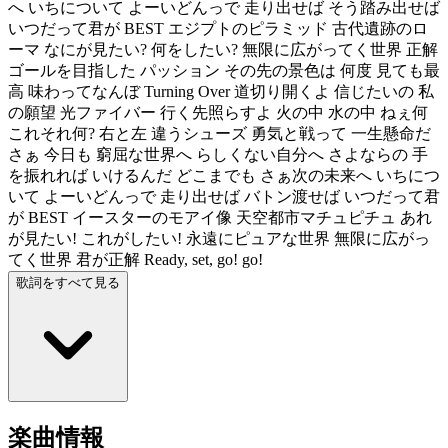
へ いちについて よーいどんっで 走り出せば そう踏み出せば
いつだって君が BEST エジプトのピラミッド 古代遺跡のロ
ーマ なにが見たい? 何をしたい? 無限に広がってく世界 正解
ゴールを目指した パッション その先の景色は 何度 見ても最
高 味わってなんぼ Turning Over 道切り開くよ 信じたいの 私
の願望 光ファイバー 行く先照らすよ 火の中 水の中 ねぇ何
これそれ何? 右と左 違うシューズ 勇気と戦って 一生懸命だ
さぁ 今日も 窮屈な世界へ らしくない自分へ さよならの 手
を振れれば いけるんだ どこまでも さぁ次の未来へ いちにつ
いて よーいどんっで 走り出せば バトン渡せば いつだって君
が BEST イースターのモアイ像 天空都市マチュピチュ あれ
が見たい! これがしたい! 永遠にピュアな世界 無限に広がっ
てく世界 君が正解 Ready, set, go! go!
歌詞をすべて見る
楽曲情報