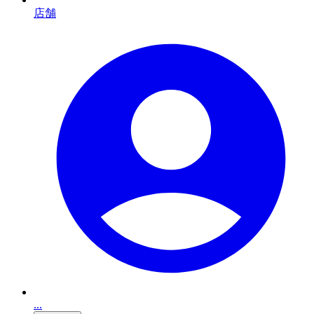
店舗
...