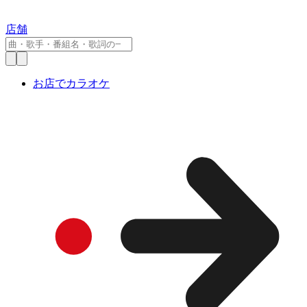
店舗
お店でカラオケ