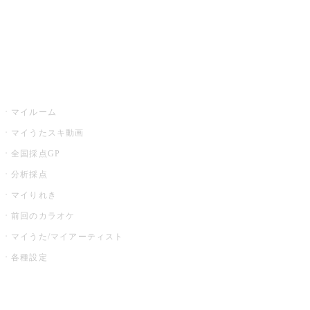
全国カラオケ大会
イベント・キャンペーン
うたスキ
マイルーム
マイうたスキ動画
全国採点GP
分析採点
マイりれき
前回のカラオケ
マイうた/マイアーティスト
各種設定
お店でカラオケ