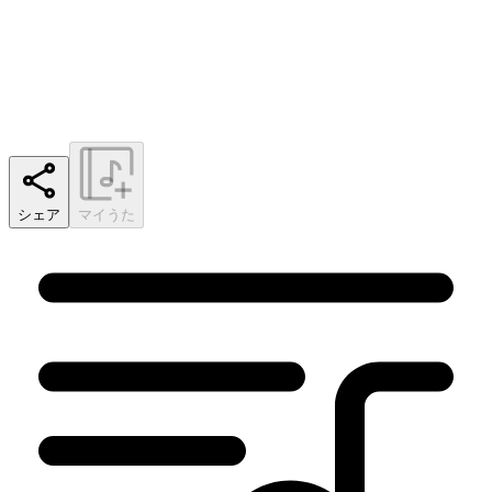
シェア
マイうた