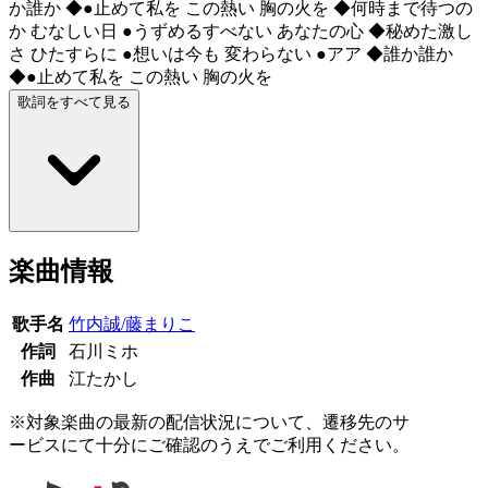
か誰か ◆●止めて私を この熱い 胸の火を ◆何時まで待つの
か むなしい日 ●うずめるすべない あなたの心 ◆秘めた激し
さ ひたすらに ●想いは今も 変わらない ●アア ◆誰か誰か
◆●止めて私を この熱い 胸の火を
歌詞をすべて見る
楽曲情報
歌手名
竹内誠/藤まりこ
作詞
石川ミホ
作曲
江たかし
※対象楽曲の最新の配信状況について、遷移先のサ
ービスにて十分にご確認のうえでご利用ください。