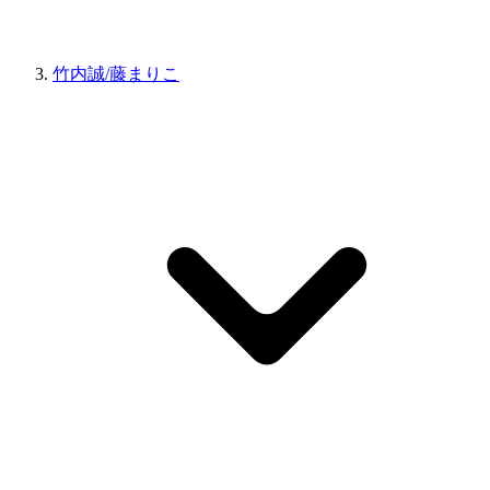
竹内誠/藤まりこ