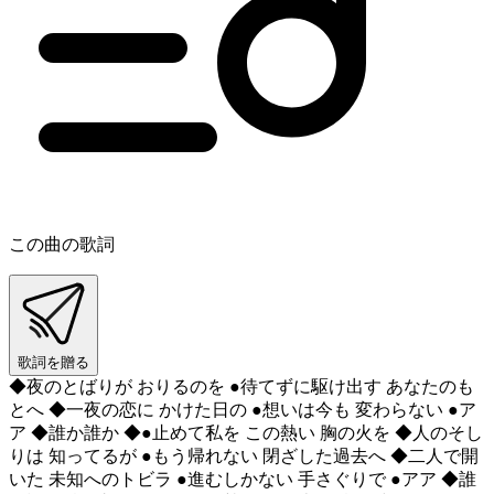
この曲の歌詞
歌詞を贈る
◆夜のとばりが おりるのを ●待てずに駆け出す あなたのも
とへ ◆一夜の恋に かけた日の ●想いは今も 変わらない ●ア
ア ◆誰か誰か ◆●止めて私を この熱い 胸の火を ◆人のそし
りは 知ってるが ●もう帰れない 閉ざした過去へ ◆二人で開
いた 未知へのトビラ ●進むしかない 手さぐりで ●アア ◆誰