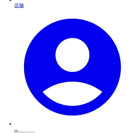
店舗
...