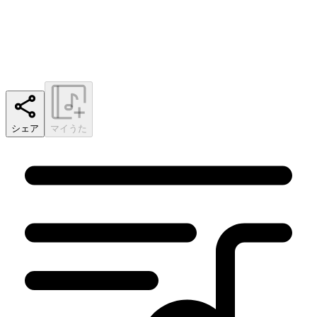
シェア
マイうた