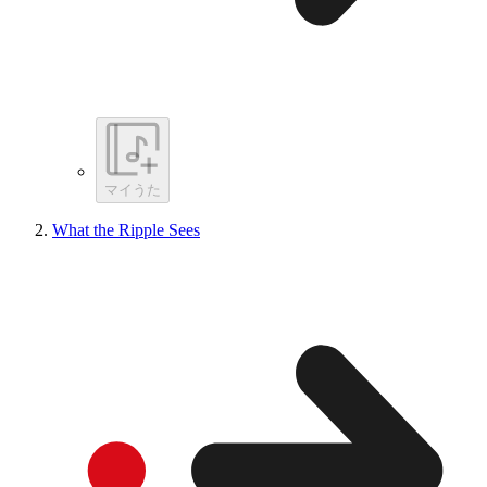
マイうた
What the Ripple Sees