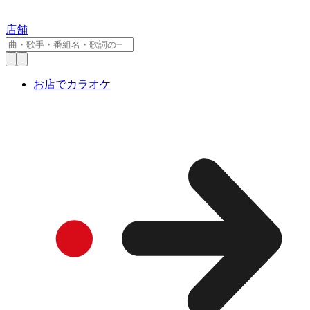
店舗
お店でカラオケ