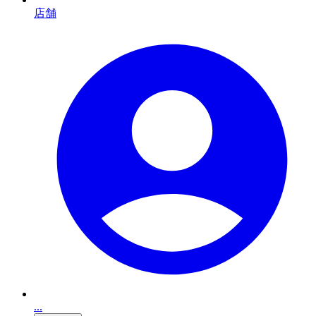
店舗
...