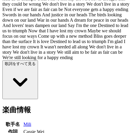
they could be wrong We don't live in a story We don't live in a story
Even if we are fair as fair can be Not everyone gets a happy ending
Swords in our hands And justice in our heads The birds looking
down on our land War in our hands A dream for peace in our heads
And lovers' tears dampen our land Say I'm the one Destined to lead
us to triumph Now that I have lost my crown Maybe we should
focus on our ways Come up with a new method Bliss goes deeper
than the surface It is love Destined to lead us to triumph I'm glad I
have lost my crown It wasn't needed all along We don't live in a
story We don't live in a story We still aim to be fair as fair can be
We're still looking for a happy ending
歌詞をすべて見る
楽曲情報
歌手名
Mili
作詞
Cassie Wei