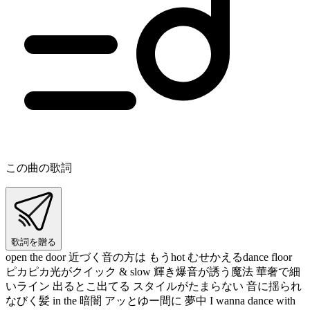
この曲の歌詞
歌詞を贈る
open the door 近づく音の方は もうhot むせかえるdance floor
ピカピカ光がクイック & slow 輝き爆音が誘う魔法 華奢で細
いライン 出るとこ出てる スタイルがたまらない 音に揺られ
なびく髪 in the 暗闇 アッとゆー間に 夢中 I wanna dance with