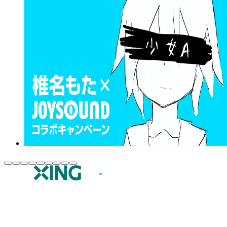
JOYSOUND.comトップ
カラオケ楽曲・歌詞検索