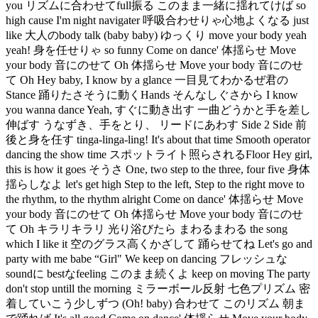
you リズムに合わせてfull振る このまま一緒に揺れてけば so
high cause I'm night navigater 呼吸合わせりゃ心地よくなる just
like 大人のbody talk (baby baby) ゆっくり move your body yeah
yeah! 身を任せりゃ so funny Come on dance' 体揺らせ Move
your body 音にのせて Oh 体揺らせ Move your body 音にのせ
て Oh Hey baby, I know by a glance 一目見てわかるぜ君の
Stance 踊りたさそうに動くHands そんなしぐさから I know
you wanna dance Yeah, すぐに動き出す 一曲どうかと手を差し
伸ばす うなずき、手をとり、 リードにあわす Side 2 Side 前
後と身を任す tinga-linga-ling! It's about that time Smooth operator
dancing the show time スポットライト照らされるFloor Hey girl,
this is how it goes そうさ One, two step to the three, four five 身体
揺らしなよ let's get high Step to the left, Step to the right move to
the rhythm, to the rhythm alright Come on dance' 体揺らせ Move
your body 音にのせて Oh 体揺らせ Move your body 音にのせ
て Oh キラリキラリ 光り浴びたら まわるまわる the song
which I like it 空のグラス高くかざして 踊らせてね Let's go and
party with me babe “Girl" We keep on dancing フレッシュな
soundに bestなfeeling このまま続くよ keep on moving The party
don't stop untill the morning ミラーボール反射 七色プリズム 密
着していこう少しずつ (Oh! baby) 合わせて このリズム 朝ま