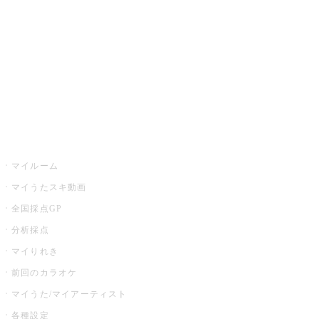
カラオケ店舗検索
全国カラオケ大会
イベント・キャンペーン
うたスキ
マイルーム
マイうたスキ動画
全国採点GP
分析採点
マイりれき
前回のカラオケ
マイうた/マイアーティスト
各種設定