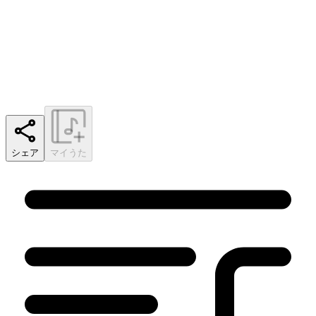
シェア
マイうた