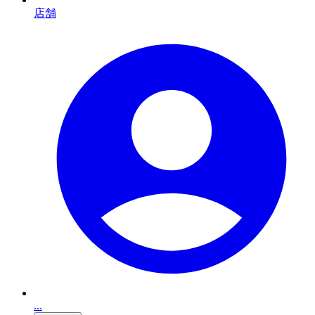
店舗
...