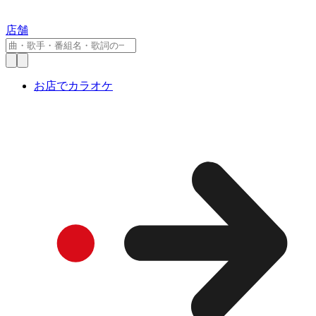
店舗
お店でカラオケ