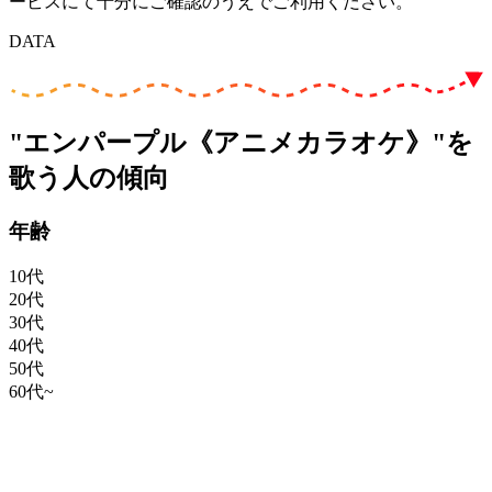
ービスにて十分にご確認のうえでご利用ください。
DATA
"エンパープル《アニメカラオケ》"を
歌う人の傾向
年齢
10代
20代
30代
40代
50代
60代~