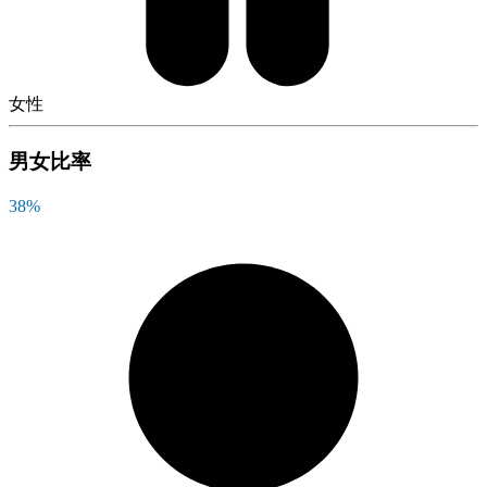
女性
男女比率
38
%