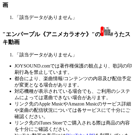
画
「該当データがありません」
"エンパープル《アニメカラオケ》"の
#うたス
キ動画
「該当データがありません」
JOYSOUND.comでは著作権保護の観点より、歌詞の印
刷行為を禁止しています。
都合により、楽曲情報/コンテンツの内容及び配信予定
が変更となる場合があります。
対応機種が表示されている場合でも、ご利用のシステ
ムによっては選曲できない場合があります。
リンク先のApple MusicやAmazon Musicのサービス詳細
や楽曲の配信状況については各サービスにて十分にご
確認ください。
リンク先のiTunes Storeでご購入される際は商品の内容
を十分にご確認ください。