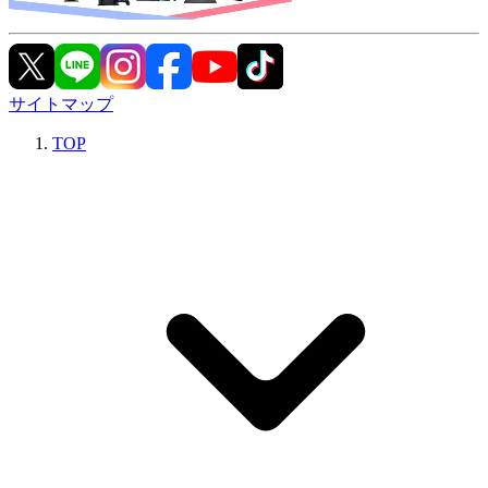
サイトマップ
TOP