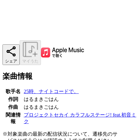
シェア
マイうた
楽曲情報
歌手名
25時、ナイトコードで。
作詞
はるまきごはん
作曲
はるまきごはん
関連情
プロジェクトセカイ カラフルステージ! feat.初音ミ
報
ク
※対象楽曲の最新の配信状況について、遷移先のサ