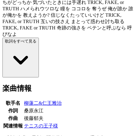
ちがどっちか 気づいたときには手遅れ TRICK, FAKE, or
TRUTH ハメられウツロな 瞳を ココロを 奪うぜ 俺が誰か 誰
が俺かを 教えようか? 信じなくたっていいけど TRICK,
FAKE, or TRUTH 互いの技さえ まとって惑わせ討ち取る
TRICK, FAKE or TRUTH 奇跡の強さを ペテンと呼ぶなら 呼
びなよ
歌詞をすべて見る
楽曲情報
歌手名
柳蓮二&仁王雅治
作詞
桑原永江
作曲
後藤郁夫
関連情報
テニスの王子様