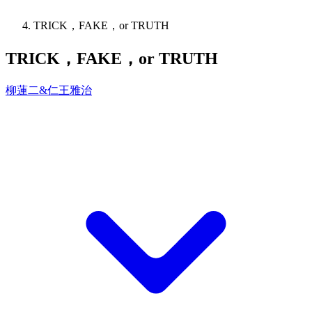
TRICK，FAKE，or TRUTH
TRICK，FAKE，or TRUTH
柳蓮二&仁王雅治