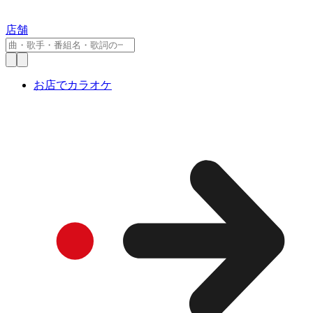
店舗
お店でカラオケ