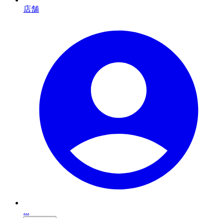
店舗
...