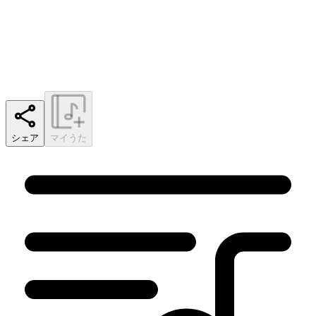
シェア
マイうた