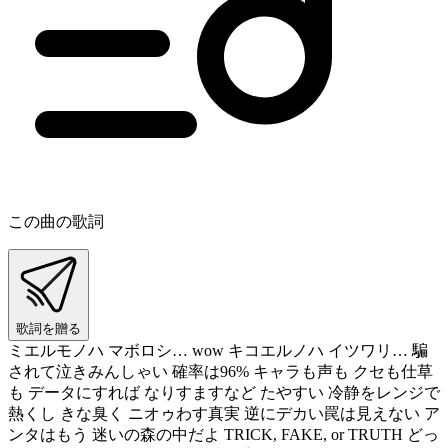
この曲の歌詞
歌詞を贈る
ミエルモノハ マボロシ… wow キコエルノハ イツワリ… 騙
されて泣きみんしゃい 確率は96% キャラも声も クセも仕草
も データにすれば なりすますなど たやすい 冷静をレンジで
熱くし きな臭く ニオゥわす真実 逆にデカい罠は見えない ア
ンタはもう 迷いの森の中だよ TRICK, FAKE, or TRUTH どっ