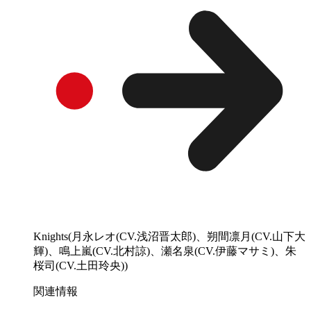
Knights(月永レオ(CV.浅沼晋太郎)、朔間凛月(CV.山下大
輝)、鳴上嵐(CV.北村諒)、瀬名泉(CV.伊藤マサミ)、朱
桜司(CV.土田玲央))
関連情報