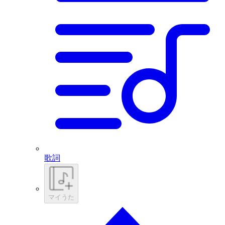
歌詞
マイうた