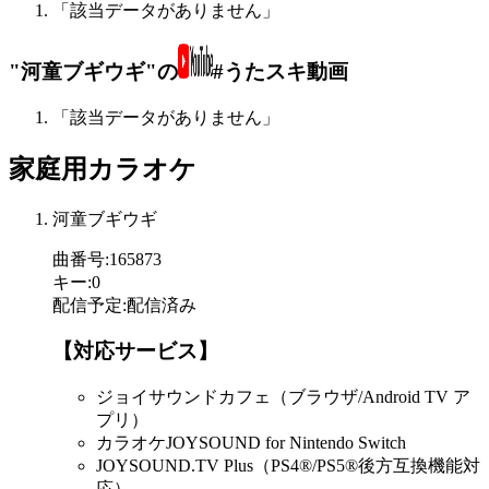
「該当データがありません」
"河童ブギウギ"の
#うたスキ動画
「該当データがありません」
家庭用カラオケ
河童ブギウギ
曲番号
:
165873
キー
:
0
配信予定
:
配信済み
【対応サービス】
ジョイサウンドカフェ（ブラウザ/Android TV ア
プリ）
カラオケJOYSOUND for Nintendo Switch
JOYSOUND.TV Plus（PS4®/PS5®後方互換機能対
応）