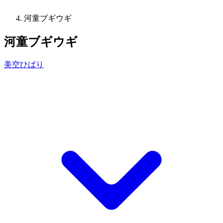
河童ブギウギ
河童ブギウギ
美空ひばり