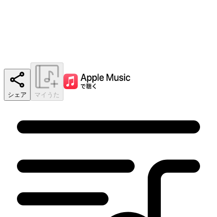
シェア
マイうた