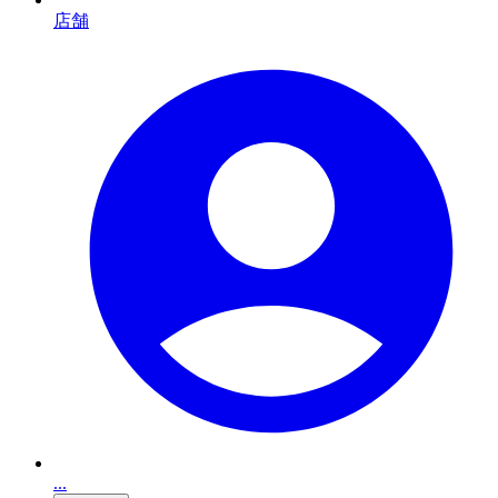
店舗
...