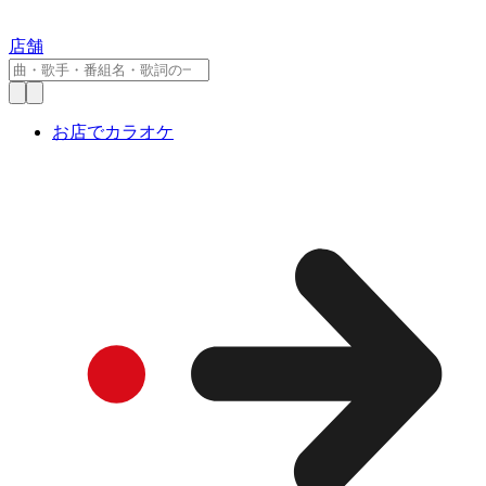
店舗
お店でカラオケ