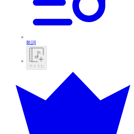
歌詞
マイうた