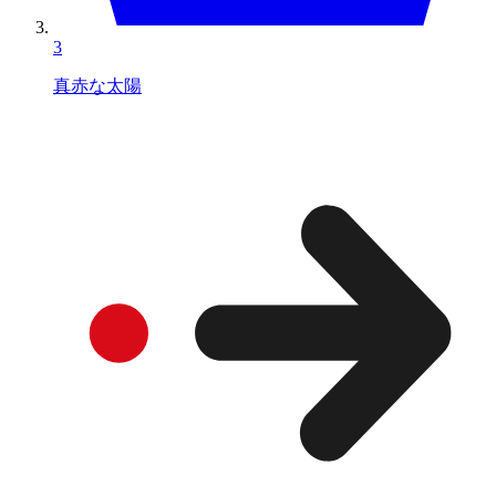
3
真赤な太陽