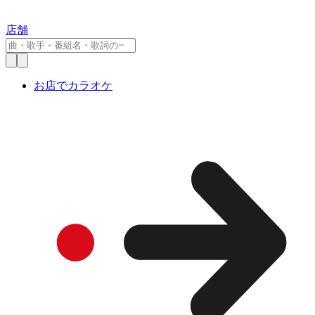
店舗
お店でカラオケ