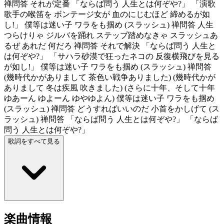
禅問答 それが定番 「ならば問う 人生とは何ぞや?」 「演歌
歌手の喉笛を ボンテージ女が 血のにじむほど 締めるが如
し!」 僕等は迷い子 ワラをも掴め (スラッシュ) 禅問答 人生
つらけりゃ ジルバを踊れ ステップ踏めなきゃ スラッシュあ
るぜ あれだ 何だろ 禅問答 それで解決 「ならば問う 人生と
は何ぞや?」 「サハラ砂漠で狂ったネコの 反復横飛びを見る
が如し!」 僕等は迷い子 ワラをも掴め (スラッシュ) 禅問答
(幾時代かがありまして 茶色い戦争ありました) (幾時代かが
ありまして 冬は疾風 吹きました) (さらに十年、そして十年
ゆあーん ゆよーん ゆやゆよん) 僕等は迷い子 ワラをも掴め
(スラッシュ) 禅問答 どうすればいいのだ 小首をかしげて (ス
ラッシュ) 禅問答 「ならば問う 人生とは何ぞや?」 「ならば
問う 人生とは何ぞや?」
歌詞をすべて見る
楽曲情報