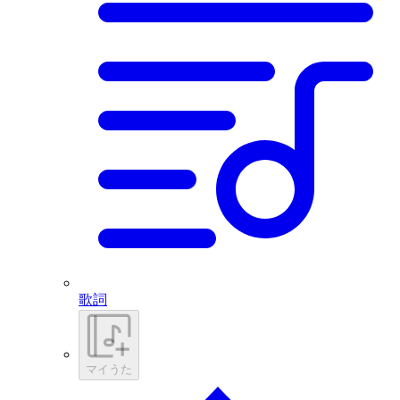
歌詞
マイうた