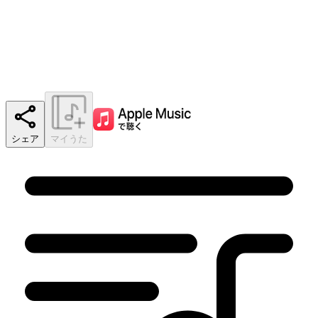
シェア
マイうた