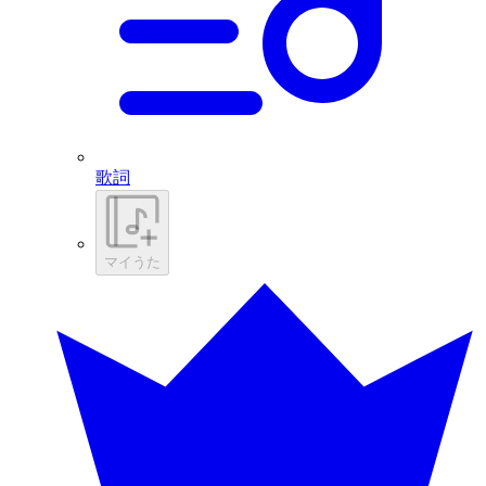
歌詞
マイうた