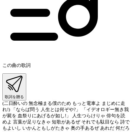
この曲の歌詞
歌詞を贈る
(二日酔いの 無念極まる僕のため もっと電車よ まじめに走
れ!) 「ならば問う 人生とは何ぞや?」 「イデオロギー無き我
が屍を 血祭りにあげるが如し!」 人生つらけりゃ 俳句を読
めよ 言葉が足りなきゃ 短歌があるぜ それでも駄目なら 詩で
もよいし いかんともしがたきゃ 奥の手あるぜ あれだ 何だろ