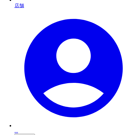
店舗
...