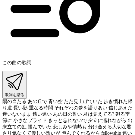
この曲の歌詞
歌詞を贈る
陽の当たる あの丘で 青い空 ただ見上げていた 歩き慣れた帰
り道 長い影 重なる時間 それぞれの夢を語りあい 信じあえた
迷いないまま 遠い遠い あの日の誓い 君は覚えてる? 廻る季
節に 小さなプライド きっと忘れないで 夕立に濡れながら 出
来立ての虹 掴んでいた 悲しみや情熱も 分け合える大切な君
さり気なくて優しい想いが 包んでくれるから fellowship 遠い