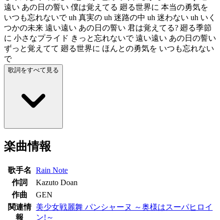
遠い あの日の誓い 僕は覚えてる 廻る世界に 本当の勇気を
いつも忘れないで uh 真実の uh 迷路の中 uh 迷わない uh いく
つかの未来 遠い遠い あの日の誓い 君は覚えてる? 廻る季節
に 小さなプライド きっと忘れないで 遠い遠い あの日の誓い
ずっと覚えてて 廻る世界に ほんとの勇気を いつも忘れない
で
歌詞をすべて見る
楽曲情報
歌手名
Rain Note
作詞
Kazuto Doan
作曲
GEN
関連情
美少女戦麗舞 パンシャーヌ ～奥様はスーパヒロイ
報
ン!～