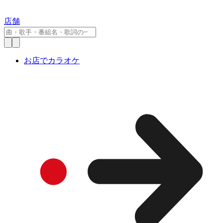
店舗
お店でカラオケ