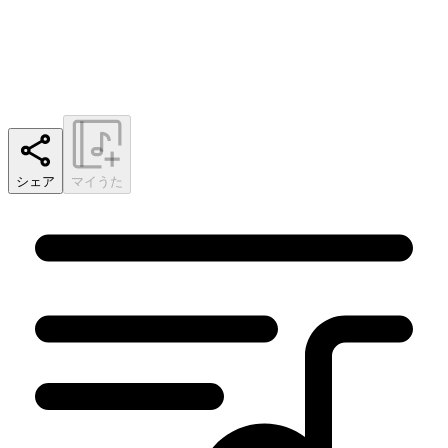
シェア
マイうた