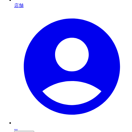
店舗
...