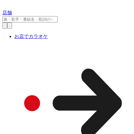
店舗
お店でカラオケ