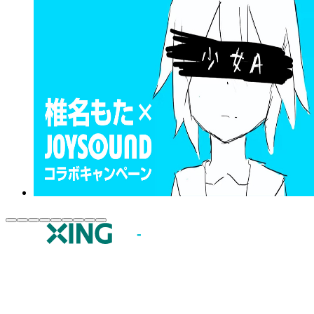
JOYSOUND.comトップ
カラオケ楽曲・歌詞検索