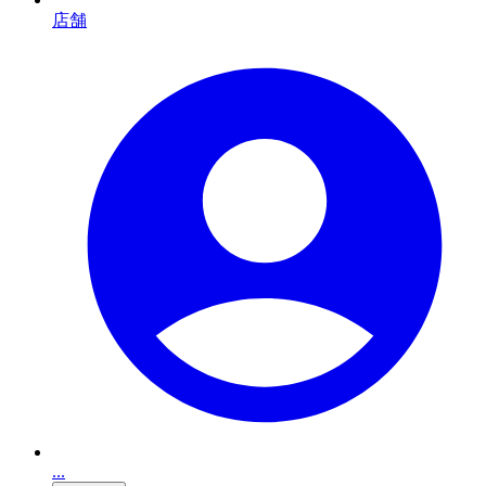
店舗
...