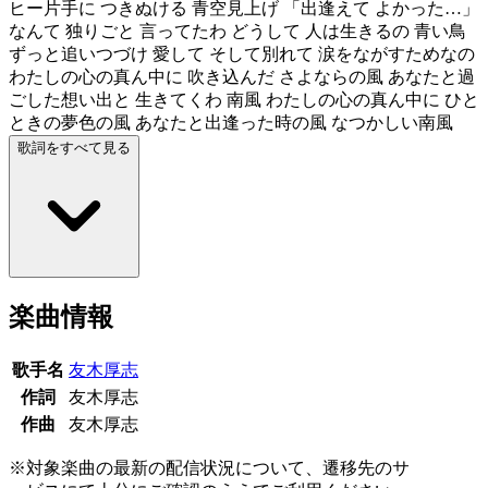
ヒー片手に つきぬける 青空見上げ 「出逢えて よかった…」
なんて 独りごと 言ってたわ どうして 人は生きるの 青い鳥
ずっと追いつづけ 愛して そして別れて 涙をながすためなの
わたしの心の真ん中に 吹き込んだ さよならの風 あなたと過
ごした想い出と 生きてくわ 南風 わたしの心の真ん中に ひと
ときの夢色の風 あなたと出逢った時の風 なつかしい南風
歌詞をすべて見る
楽曲情報
歌手名
友木厚志
作詞
友木厚志
作曲
友木厚志
※対象楽曲の最新の配信状況について、遷移先のサ