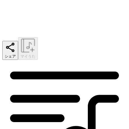
シェア
マイうた