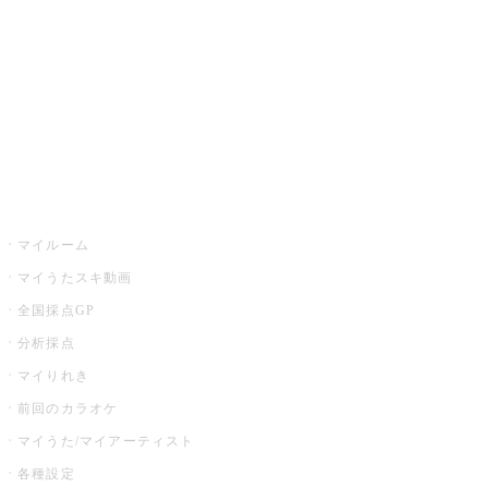
カラオケ店舗検索
全国カラオケ大会
イベント・キャンペーン
うたスキ
マイルーム
マイうたスキ動画
全国採点GP
分析採点
マイりれき
前回のカラオケ
マイうた/マイアーティスト
各種設定