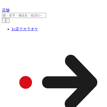
店舗
お店でカラオケ