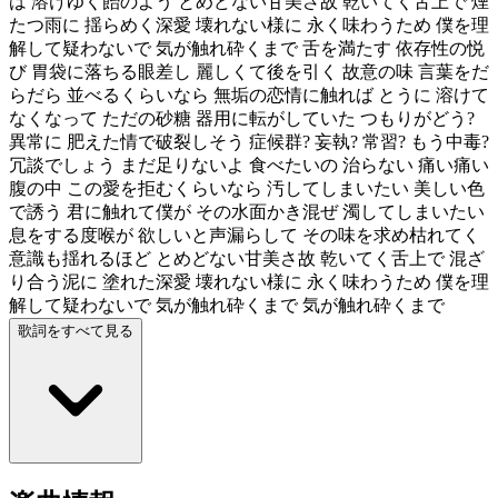
は 溶けゆく飴のよう とめどない甘美さ故 乾いてく舌上で 煙
たつ雨に 揺らめく深愛 壊れない様に 永く味わうため 僕を理
解して疑わないで 気が触れ砕くまで 舌を満たす 依存性の悦
び 胃袋に落ちる眼差し 麗しくて後を引く 故意の味 言葉をだ
らだら 並べるくらいなら 無垢の恋情に触れば とうに 溶けて
なくなって ただの砂糖 器用に転がしていた つもりがどう?
異常に 肥えた情で破裂しそう 症候群? 妄執? 常習? もう中毒?
冗談でしょう まだ足りないよ 食べたいの 治らない 痛い痛い
腹の中 この愛を拒むくらいなら 汚してしまいたい 美しい色
で誘う 君に触れて僕が その水面かき混ぜ 濁してしまいたい
息をする度喉が 欲しいと声漏らして その味を求め枯れてく
意識も揺れるほど とめどない甘美さ故 乾いてく舌上で 混ざ
り合う泥に 塗れた深愛 壊れない様に 永く味わうため 僕を理
解して疑わないで 気が触れ砕くまで 気が触れ砕くまで
歌詞をすべて見る