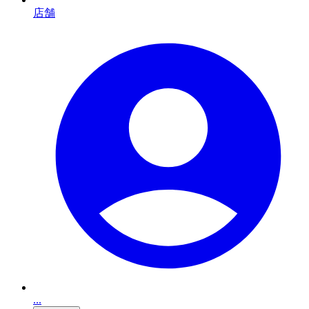
店舗
...