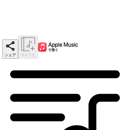
シェア
マイうた