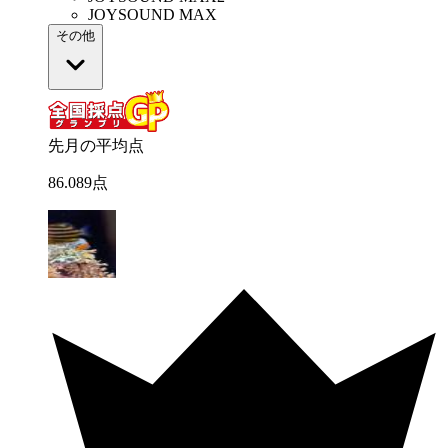
JOYSOUND MAX
その他
先月の平均点
86
.
089
点