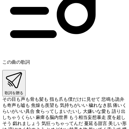
この曲の歌詞
歌詞を贈る
その目も声も骨も髪も 指も爪も僕だけに見せて 悲鳴も詭弁
も奇声も嘘も 焦燥も羨望も 気持ちがいい 穢れなき肌 痛いく
らいがいい具合 食らってしまいたいし 大嫌いな愛も 語り出
しちゃうくらい 麻痺る脳内世界 もう相当妄想暴走 度を超し
そう 戯れましょう 気狂っちゃってんだ 蔓延る甜言 美しい形