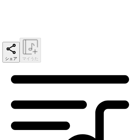
シェア
マイうた