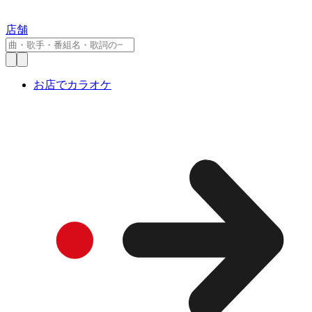
店舗
お店でカラオケ