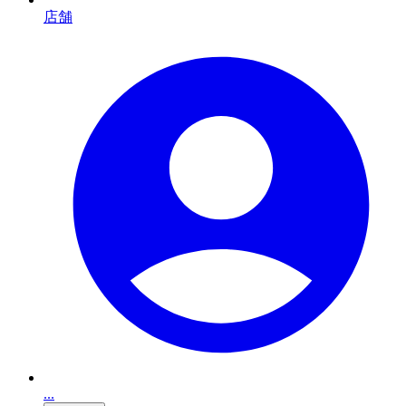
店舗
...