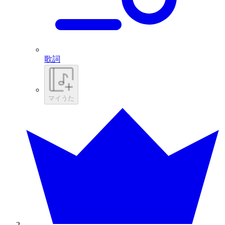
歌詞
マイうた