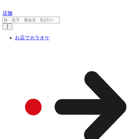
店舗
お店でカラオケ