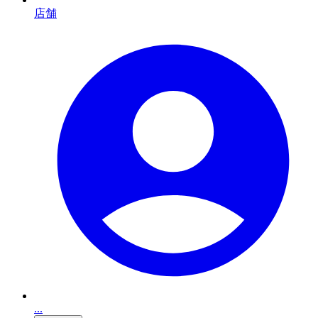
店舗
...