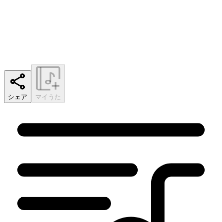
シェア
マイうた