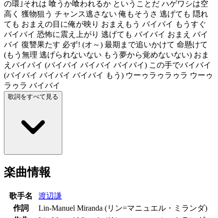
の環｣それは 喰うか喰われるか ということだ ハゲワシは空
高く 獲物狙う チャンス逃さない 俺もそうさ 逃げても 隠れ
ても おまえの目に俺が映り おまえもう バイバイ もうすぐ
バイバイ 恐怖に震え上がり 逃げても バイバイ おまえ バイ
バイ 復讐果たす 必ず! (オ～) 最期まで追いかけて 命懸けて
(もう無理 逃げられないない もう夢から覚めないない) おま
えバイバイ (バイバイ バイバイ バイバイ) この手でバイバイ
(バイバイ バイバイ バイバイ もう) ウーゥラゥラゥラ ウーゥ
ラゥラ バイバイ
歌詞をすべて見る
楽曲情報
歌手名
渡辺謙
作詞
Lin-Manuel Miranda (リン=マニュエル・ミランダ)