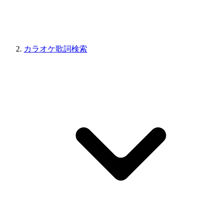
カラオケ歌詞検索