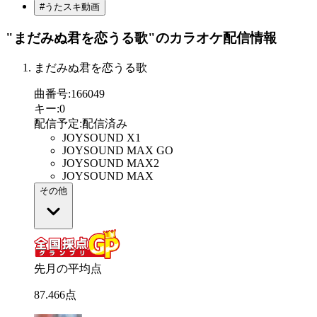
#うたスキ動画
"まだみぬ君を恋うる歌"
のカラオケ配信情報
まだみぬ君を恋うる歌
曲番号
:
166049
キー
:
0
配信予定
:
配信済み
JOYSOUND X1
JOYSOUND MAX GO
JOYSOUND MAX2
JOYSOUND MAX
その他
先月の平均点
87
.
466
点