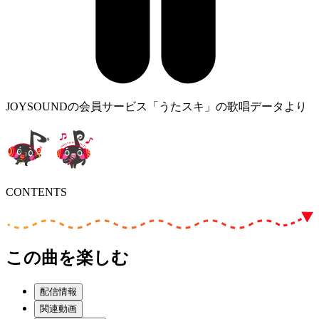
JOYSOUNDの会員サービス「うたスキ」の歌唱データより
CONTENTS
この曲を楽しむ
配信情報
関連動画