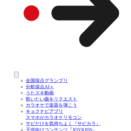
全国採点グランプリ
分析採点AI＋
うたスキ動画
歌いたい曲をリクエスト
カラオケで楽器を弾こう
キョクナビアプリ
スマホがカラオケリモコン
サビだけを気持ちよく『サビカラ』
子供向けコンテンツ『JOYKIDS』