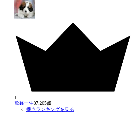
1
歌暮一生
87.205点
採点ランキングを見る