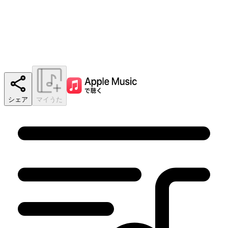
シェア
マイうた