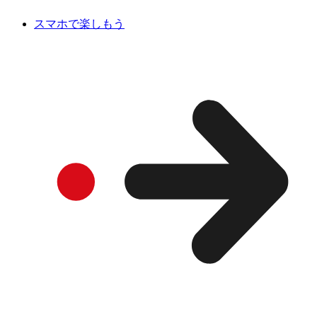
スマホで楽しもう