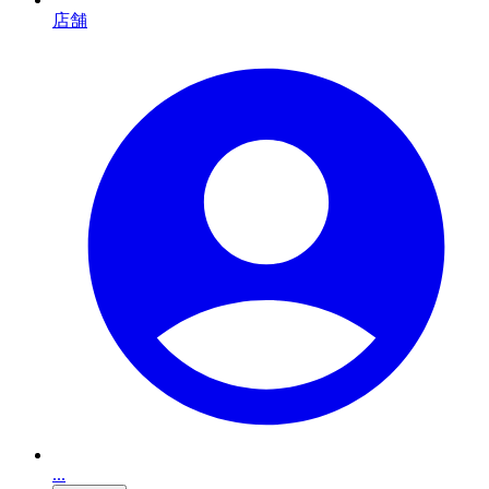
店舗
...