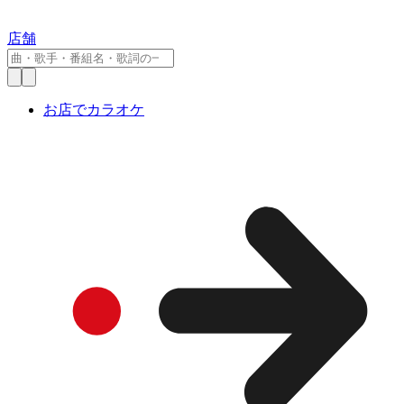
店舗
お店でカラオケ