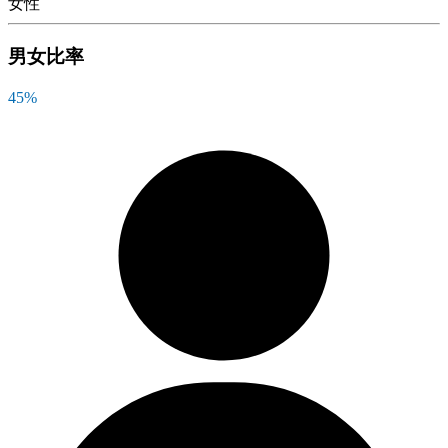
女性
男女比率
45
%