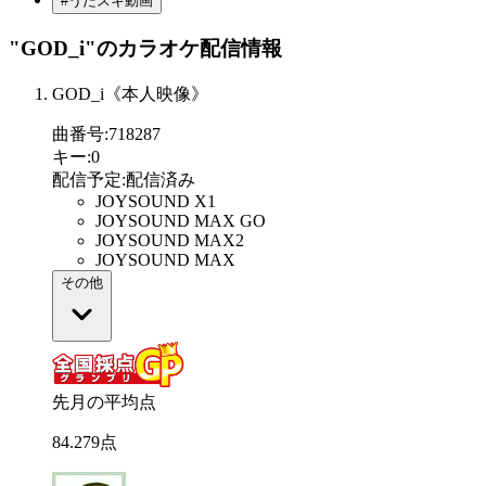
#うたスキ動画
"GOD_i"
のカラオケ配信情報
GOD_i《本人映像》
曲番号
:
718287
キー
:
0
配信予定
:
配信済み
JOYSOUND X1
JOYSOUND MAX GO
JOYSOUND MAX2
JOYSOUND MAX
その他
先月の平均点
84
.
279
点