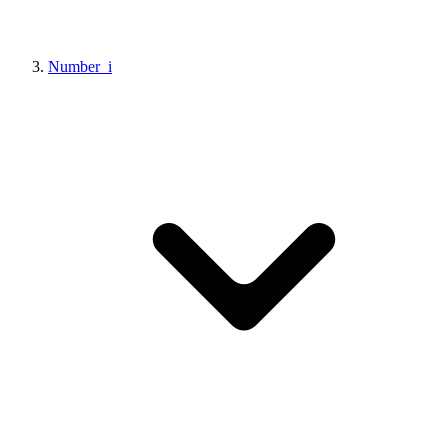
Number_i