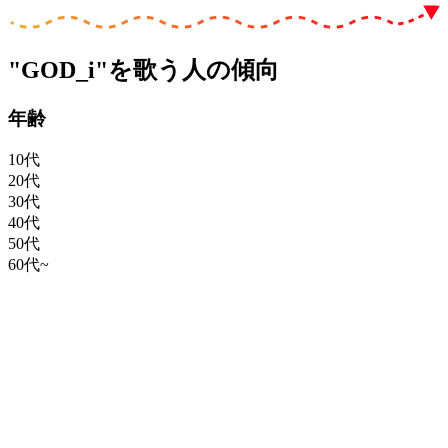
"GOD_i"を歌う人の傾向
年齢
10代
20代
30代
40代
50代
60代~