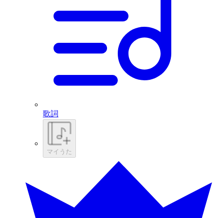
歌詞
マイうた