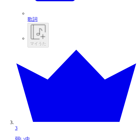
歌詞
マイうた
3
弱い虫