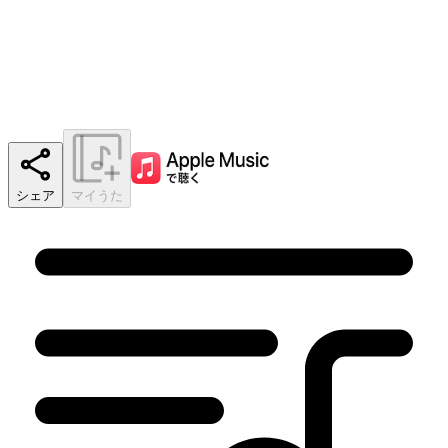
シェア
マイうた