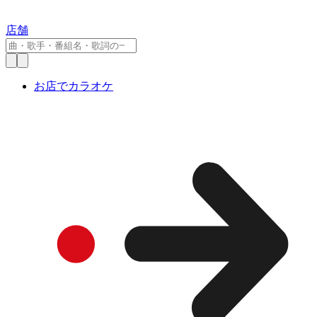
店舗
お店でカラオケ