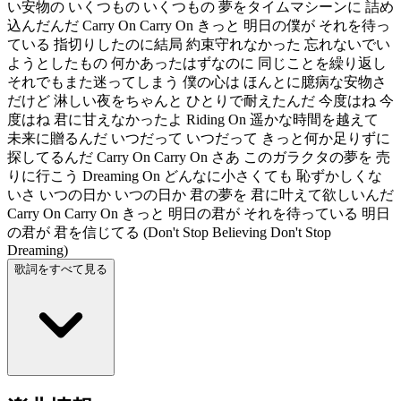
い安物の いくつもの いくつもの 夢をタイムマシーンに 詰め
込んだんだ Carry On Carry On きっと 明日の僕が それを待っ
ている 指切りしたのに結局 約束守れなかった 忘れないでい
ようとしたもの 何かあったはずなのに 同じことを繰り返し
それでもまた迷ってしまう 僕の心は ほんとに臆病な安物さ
だけど 淋しい夜をちゃんと ひとりで耐えたんだ 今度はね 今
度はね 君に甘えなかったよ Riding On 遥かな時間を越えて
未来に贈るんだ いつだって いつだって きっと何か足りずに
探してるんだ Carry On Carry On さあ このガラクタの夢を 売
りに行こう Dreaming On どんなに小さくても 恥ずかしくな
いさ いつの日か いつの日か 君の夢を 君に叶えて欲しいんだ
Carry On Carry On きっと 明日の君が それを待っている 明日
の君が 君を信じてる (Don't Stop Believing Don't Stop
Dreaming)
歌詞をすべて見る