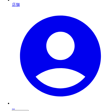
店舗
...