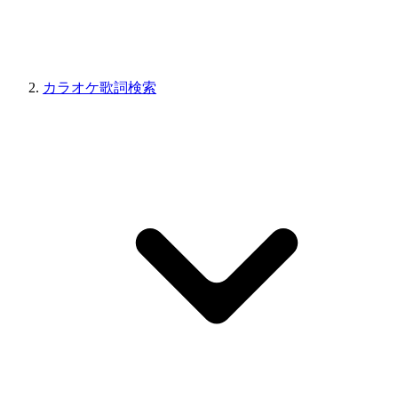
カラオケ歌詞検索