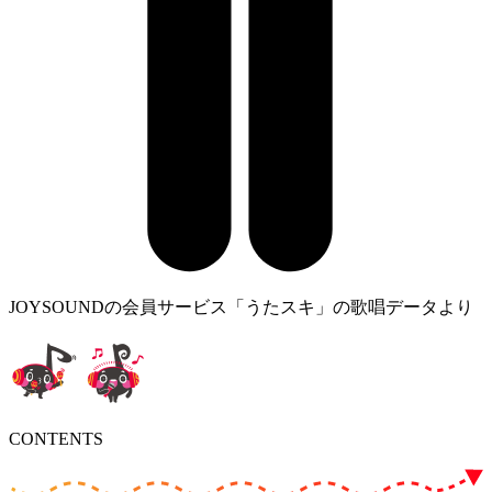
JOYSOUNDの会員サービス「うたスキ」の歌唱データより
CONTENTS