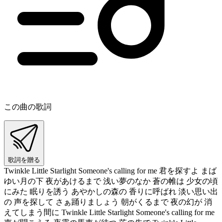
この曲の歌詞
歌詞を贈る
Twinkle Little Starlight Someone's calling for me 君を探すよ まば
ゆい月の下 夜があけるまで 浅い夢のなか 蒼の帷は 少女の頃
にみた 眠りを誘う あやかしの森の 香りに呼ばれ 淡い思い出
の 声を探して さぁ踊りましょう 朝がくるまで 夜の幻が 消
えてしまう間に Twinkle Little Starlight Someone's calling for me