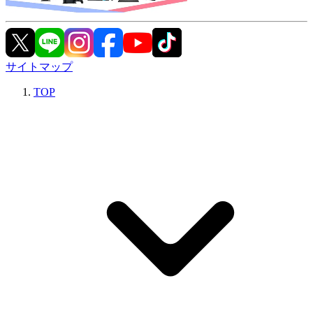
サイトマップ
TOP