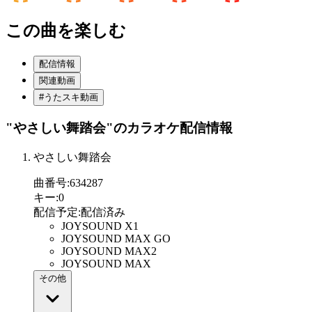
この曲を楽しむ
配信情報
関連動画
#うたスキ動画
"やさしい舞踏会"
のカラオケ配信情報
やさしい舞踏会
曲番号
:
634287
キー
:
0
配信予定
:
配信済み
JOYSOUND X1
JOYSOUND MAX GO
JOYSOUND MAX2
JOYSOUND MAX
その他