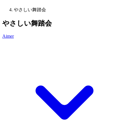
やさしい舞踏会
やさしい舞踏会
Aimer