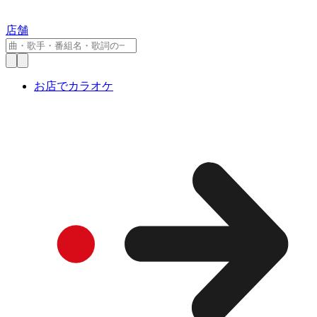
店舗
お店でカラオケ