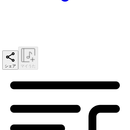
シェア
マイうた