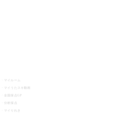
JOYSOUND.comトップ
カラオケ楽曲・歌詞検索
カラオケ店舗検索
全国カラオケ大会
イベント・キャンペーン
うたスキ
マイルーム
マイうたスキ動画
全国採点GP
分析採点
マイりれき