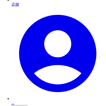
店舗
...