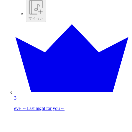
マイうた
3
eve ～Last night for you～