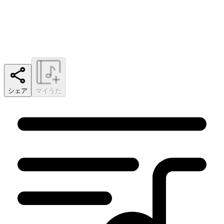
シェア
マイうた