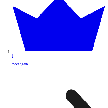
1
meet again