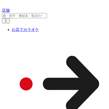
店舗
お店でカラオケ