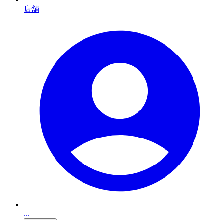
店舗
...