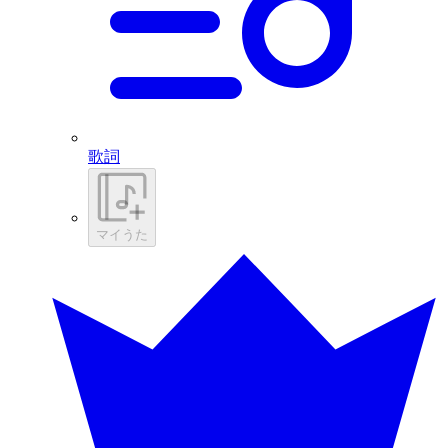
歌詞
マイうた