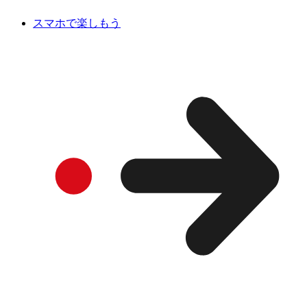
スマホで楽しもう