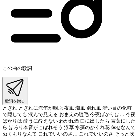
この曲の歌詞
歌詞を贈る
とぎれ とぎれに汽笛が咽ぶ 夜風 潮風 別れ風 濃い目の化粧
で隠しても 潤んで見える おまえの睫毛 今夜ばかりは… 今夜
ばかりは 酔うに酔えない わかれ酒 口に出したら 言葉にした
ら ほろり本音がこぼれそう 浮草 水藻のかくれ花 倖せなんて
ぬくもりなんて これでいいのさ… これでいいのさ そっと吹