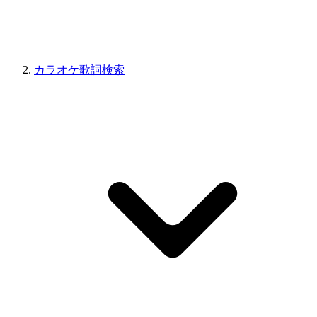
カラオケ歌詞検索