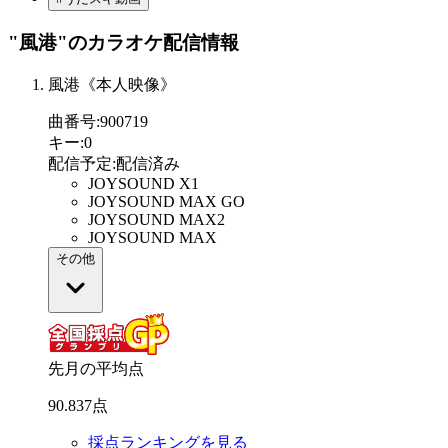
"風港"
のカラオケ配信情報
風港《本人映像》
曲番号
:
900719
キー
:
0
配信予定
:
配信済み
JOYSOUND X1
JOYSOUND MAX GO
JOYSOUND MAX2
JOYSOUND MAX
その他
先月の平均点
90
.
837
点
採点ランキングを見る