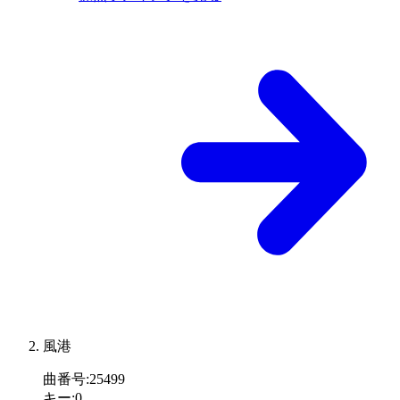
風港
曲番号
:
25499
キー
:
0