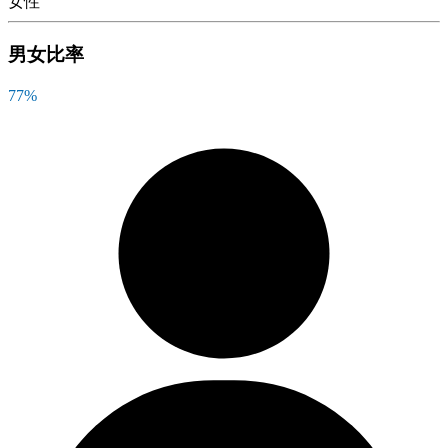
女性
男女比率
77
%