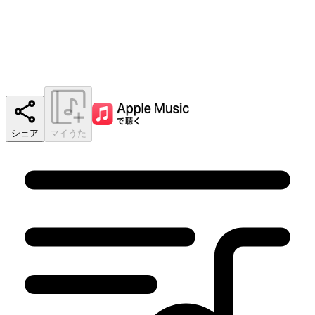
シェア
マイうた