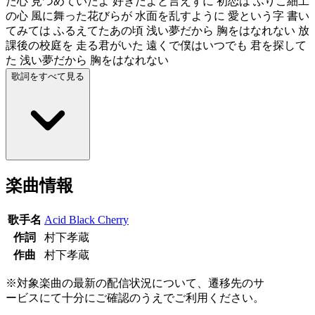
た心 見つめていたよ 好きだよと言えずに 初恋は ふりこ細工
の心 風に舞った花びらが 水面を乱すように 愛という字 書い
てみては ふるえてたあの頃 浅い夢だから 胸をはなれない 放
課後の校庭を 走る君がいた 遠くで僕はいつでも 君を探して
た 浅い夢だから 胸をはなれない
歌詞をすべて見る
楽曲情報
歌手名
Acid Black Cherry
作詞
村下孝蔵
作曲
村下孝蔵
※対象楽曲の最新の配信状況について、遷移先のサ
ービスにて十分にご確認のうえでご利用ください。