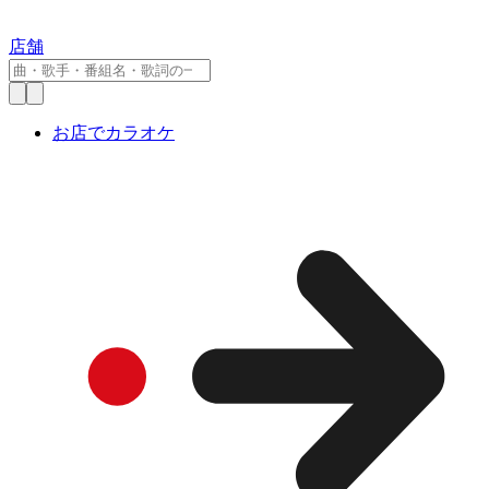
店舗
お店でカラオケ