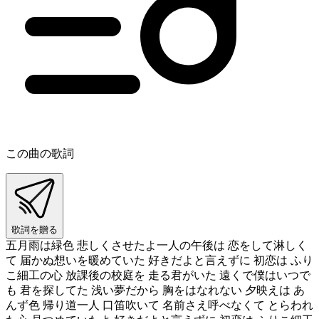
この曲の歌詞
歌詞を贈る
五月雨は緑色 悲しくさせたよ一人の午後は 恋をして淋しく
て 届かぬ想いを暖めていた 好きだよと言えずに 初恋は ふり
こ細工の心 放課後の校庭を 走る君がいた 遠くで僕はいつで
も 君を探してた 浅い夢だから 胸をはなれない 夕映えは あ
んず色 帰り道一人 口笛吹いて 名前さえ呼べなくて とらわれ