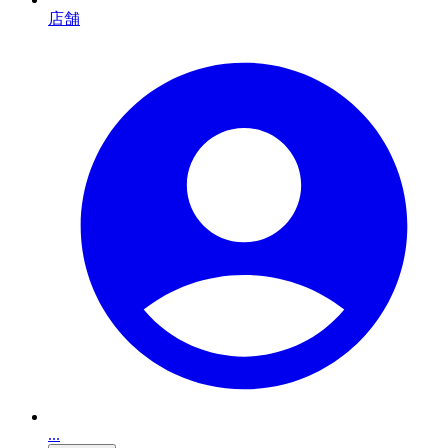
店舗
...