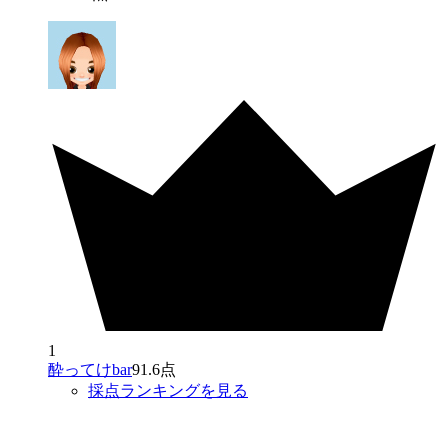
1
酔ってけbar
91.6点
採点ランキングを見る