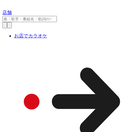
店舗
お店でカラオケ