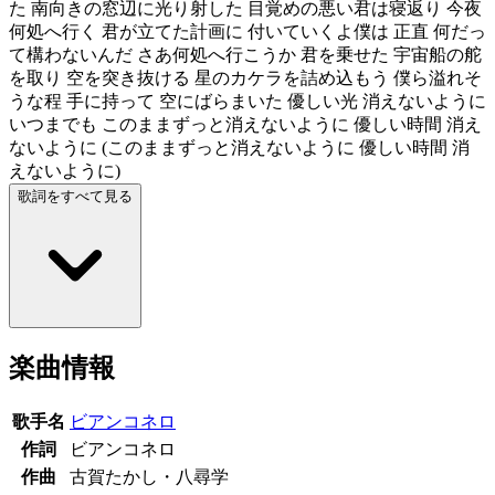
た 南向きの窓辺に光り射した 目覚めの悪い君は寝返り 今夜
何処へ行く 君が立てた計画に 付いていくよ僕は 正直 何だっ
て構わないんだ さあ何処へ行こうか 君を乗せた 宇宙船の舵
を取り 空を突き抜ける 星のカケラを詰め込もう 僕ら溢れそ
うな程 手に持って 空にばらまいた 優しい光 消えないように
いつまでも このままずっと消えないように 優しい時間 消え
ないように (このままずっと消えないように 優しい時間 消
えないように)
歌詞をすべて見る
楽曲情報
歌手名
ビアンコネロ
作詞
ビアンコネロ
作曲
古賀たかし・八尋学