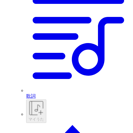
歌詞
マイうた