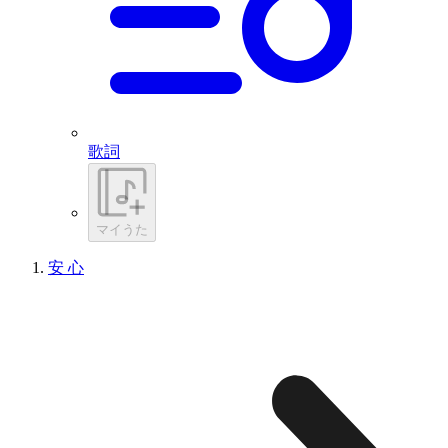
歌詞
マイうた
安 心