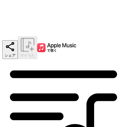
シェア
マイうた