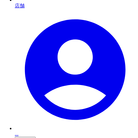
店舗
...