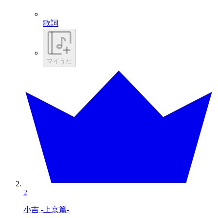
歌詞
マイうた
2
小吉 -上京篇-