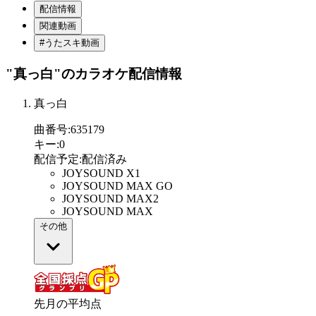
配信情報
関連動画
#うたスキ動画
"真っ白"
のカラオケ配信情報
真っ白
曲番号
:
635179
キー
:
0
配信予定
:
配信済み
JOYSOUND X1
JOYSOUND MAX GO
JOYSOUND MAX2
JOYSOUND MAX
その他
先月の平均点