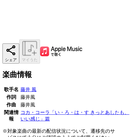
シェア
マイうた
楽曲情報
歌手名
藤井 風
作詞
藤井風
作曲
藤井風
関連情
コカ・コーラ「い・ろ・は・す きっとあしたも、
報
いい感じ」篇
※対象楽曲の最新の配信状況について、遷移先のサ