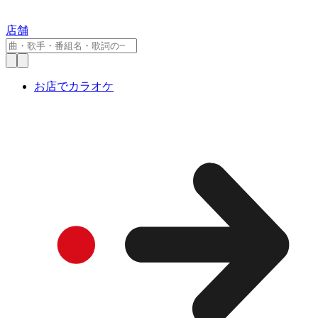
店舗
お店でカラオケ