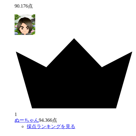
90
.
176
点
1
ぬーちゃん
94.366点
採点ランキングを見る