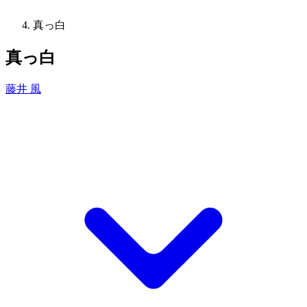
真っ白
真っ白
藤井 風