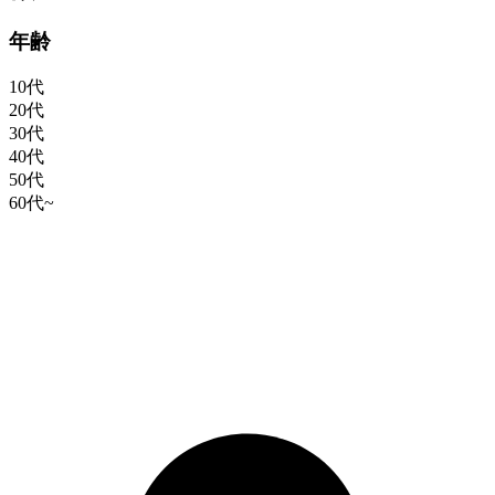
年齢
10代
20代
30代
40代
50代
60代~