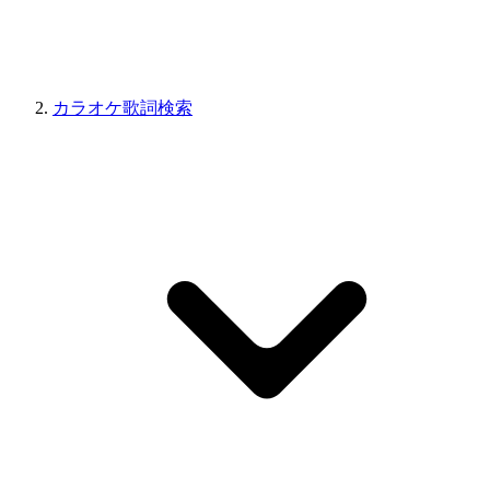
カラオケ歌詞検索