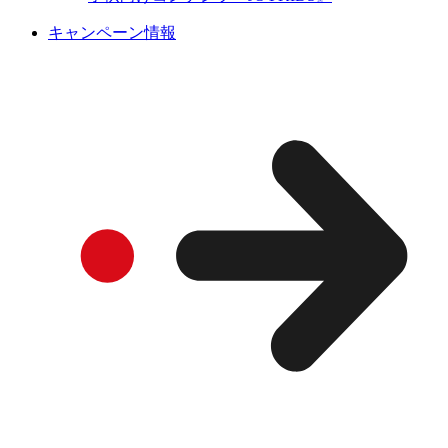
キャンペーン情報