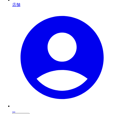
店舗
...