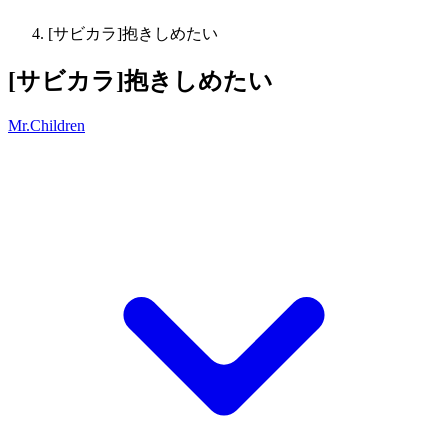
[サビカラ]抱きしめたい
[サビカラ]抱きしめたい
Mr.Children