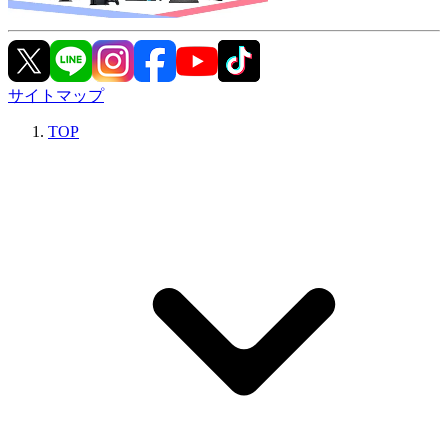
サイトマップ
TOP