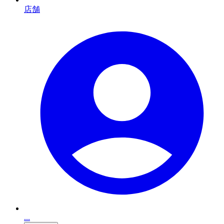
店舗
...