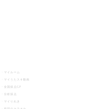
カラオケ楽曲・歌詞検索
カラオケ店舗検索
全国カラオケ大会
イベント・キャンペーン
うたスキ
マイルーム
マイうたスキ動画
全国採点GP
分析採点
マイりれき
前回のカラオケ