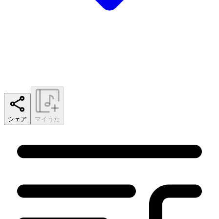
シェア
マイうた