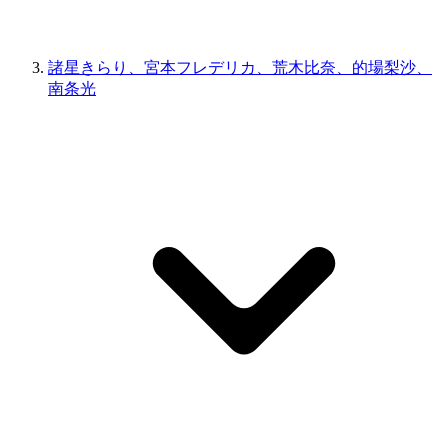
諸星きらり、宮本フレデリカ、荒木比奈、的場梨沙、
南条光