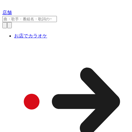
店舗
お店でカラオケ