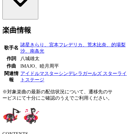
楽曲情報
諸星きらり、宮本フレデリカ、荒木比奈、的場梨
歌手名
沙、南条光
作詞
八城雄太
作曲
IMAJO、睦月周平
関連情
アイドルマスターシンデレラガールズ スターライ
報
トステージ
※対象楽曲の最新の配信状況について、遷移先のサ
ービスにて十分にご確認のうえでご利用ください。
CONTENTS