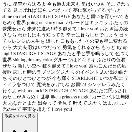
うに 星空から送るよ 今も過去未来も 星はいつも そこで光っ
てる 見上げれば ほら いつだって 夢に繋がってる ずっと
shine on me! STARLIGHT STAGE あなたと願いを浮かべて き
らめく世界 going on starry road パレードはキラキラ ふたりの
夢乗せたら 未来に進め! 時を越えて I love you! おとぎ話の続
きなら わたしはもう知ってる 幸せに暮らしたでしょう 日々
チャレンジの人生を 涙した日もあった その雫も星に変わる
から 大丈夫 歌はいつだって 勇気をくれるから もっと fly up
high! STARLIGHT STAGE あなたと手と手を鳴らして 色づく
世界 shining dreamy color グルーヴはドキドキ ふたりの色混
ぜたら 新しい空へ 虹を越えて I love you! 落ちこんだ日の応
援歌 恋した時のラブソング ふたりのイベント 思い出の曲た
ち そのひとつひとつが 今も輝く STARLIGHT いつか私に テ
ィアラをつけて 魔法をかけてね お願い! シンデレラみたく
行くよ wish me luck! STARLIGHT STAGE あなたに照らされ
わたしがきらめく世界 like a princess magic! カーニバルは無限
大 あなたとまた 出会って 夢見て 叶えて ふたりはまぶしい
光の中で 宇宙を越えて I love you!
歌詞をすべて見る