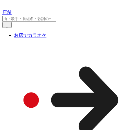
店舗
お店でカラオケ