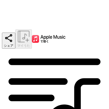
シェア
マイうた