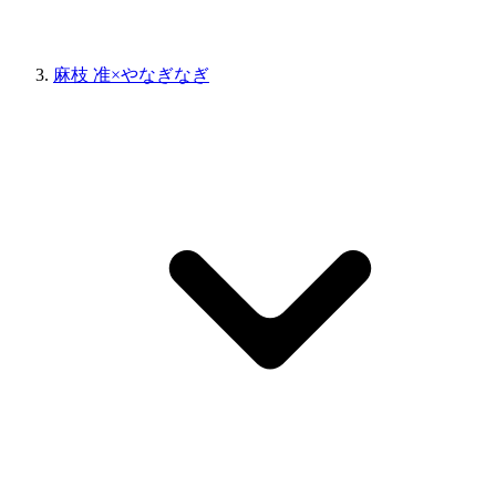
麻枝 准×やなぎなぎ