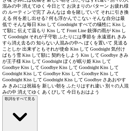
混みの中 消えてゆく 今日とて お決まりのパターン お疲れ様
の ルーティンで完了 みんなは 命を賭していて それに引き換
える 何を差し出せる? 何も浮かんでこない そんな自分は最
低で そんな毎日 Kiss して Goodnight すべての犠牲に Kiss し
て額に 伝えて温もり Kiss して Front Line 銃弾の雨が Kiss し
て Goodnight それが子守歌 ふたりには季節を 永遠巡れ きみ
すら消え去るの 知らない人混みの中へ ぼくを置いて 見送る
ことしか 出来ずともそれが使命 Kiss して Goodnight 気付け
ばもう雪 Kiss して額に 契約をしよう Kiss して Goodbye きみ
が王子様 Kiss して Goodnight ぼくが眠り姫 Kiss して
Goodbye Kiss して Goodbye Kiss して Goodnight Kiss して
Goodnight Kiss して Goodbye Kiss して Goodbye Kiss して
Goodnight Kiss して Goodnight Kiss して Goodbye さあおやす
み きみには祝福を 新しい朝を ふたりはすれ違い 別々の人混
みの中 消えてゆく あくびして 今日もおはよう
歌詞をすべて見る