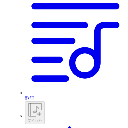
歌詞
マイうた