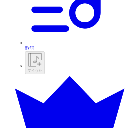
歌詞
マイうた