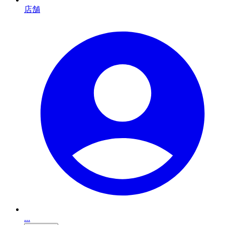
店舗
...