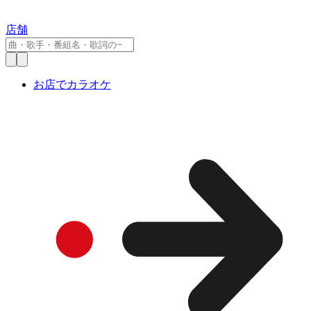
店舗
お店でカラオケ