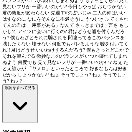
バランスが いつか壊れてしまわぬよう ちょっとぐらい 見て
見ないフリが 一番いいのかい? 今日もやっぱ おちつかない
君の態度が変わらない 先週 TVの占いじゃ 二人の仲はいい
はずなのに なにをそんなに不満そうに うつむき ふてくされ
てんの君は 「用事がある」なんて さっきまでは一言も もし
かして アイツに会いに行くの? 君はどうせ嘘を付くんだろ
う? 僕もわざとそれに騙される 間違ってるこのバランスを
壊したくない 壊せない 何度でもバレるような 嘘を付いてく
れ!! 君はどうせ いいわけするんだろう? 僕もきっとどこかで
それを望んでる 微妙なこのバランスが いつか壊れてしまわ
ぬよう 何度でも 見て見ないフリが 一番いいのかい? ねぇ た
とえ誰かが 「ヤメロ」といったところで 好きなもんは好き
だから しょうがない!! ねぇ そうでしょう? ねぇ そうでしょ
う? ねぇ?
歌詞をすべて見る