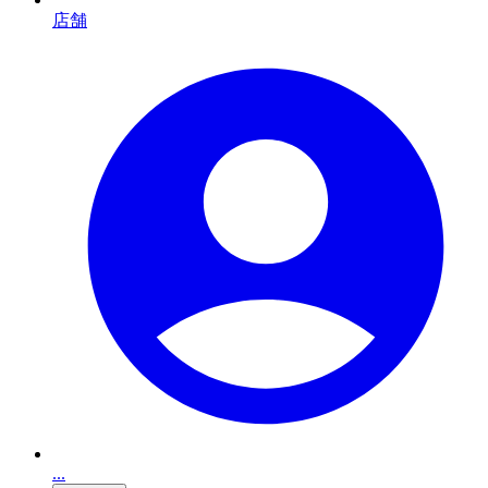
店舗
...