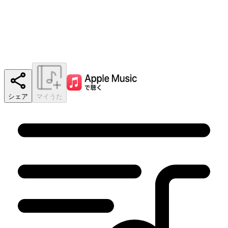
シェア
マイうた