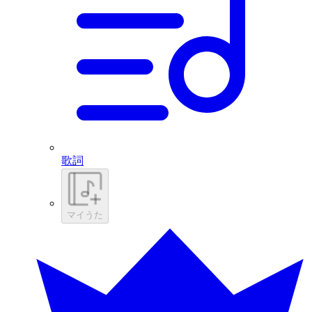
歌詞
マイうた