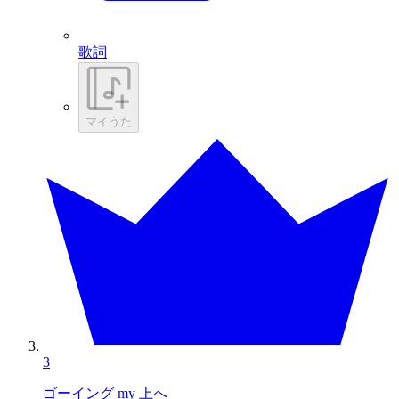
歌詞
マイうた
3
ゴーイング my 上へ