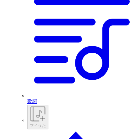
歌詞
マイうた