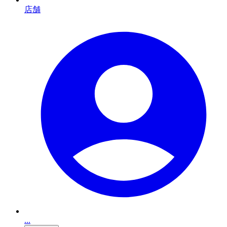
店舗
...