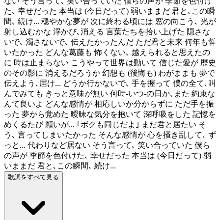
ない そう言って､ 笑い合っていた 僕らの声が 季節を色付け
た､ 幸せだった 本当は (今日だって) 弱いままだ 君と､この瞬
間､ 続け... 穏やかな夢が 次に終わる頃には 窓の向こう､ 光が
射し込むかな 浮かび､消える 言葉たちを拾い上げた 隠さな
いで､ 濁さないで､ 伝えたかったんだ ただ君と未来 何年も誓
いたかった どんな葛藤も 怖くない､ 越えられると思えたの
に 時は止まらない こうやって世界は動いて 信じた愛が 歴史
のその影に 消えるだろうか 幻想も (後悔も) わがままも 夢で
伝えよう､届け... どうか行かないで､ 手を握って 僕の全て､叫
んでみても きっと意味が無い 何時-いつ-の日か､また 約束な
んて良いよ どんな感情が 相応しいか分からずに ただ手を振
った 夢から覚めた 曖昧な気分を抱いて 深呼吸をした 記憶を
めくるたび 願いが... ｢ボクも同じだよ｣ まだ君と居たい そ
う､ 言ってしまいたかった そんな感情が 心を掻き乱して､ ず
っと... 代わりなど居ない そう言って､ 笑い合っていた 僕ら
の声が 季節を色付けた､ 幸せだった 本当は (今日だって) 弱
いままだ 君と､この瞬間､ 続け...
歌詞をすべて見る