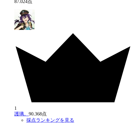
87
.
024
点
1
護璃。
90.368点
採点ランキングを見る