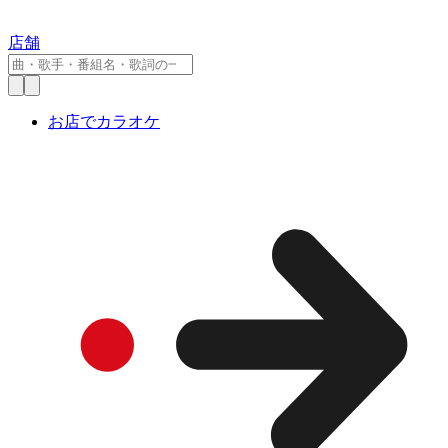
店舗
お店でカラオケ