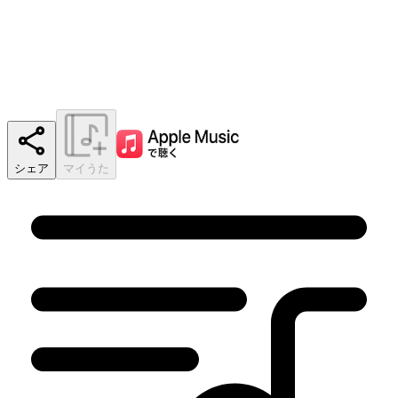
シェア
マイうた