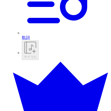
歌詞
マイうた