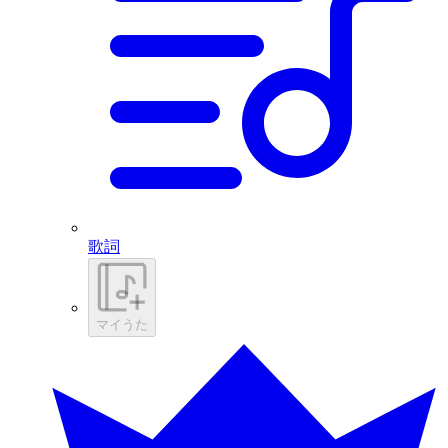
歌詞
マイうた