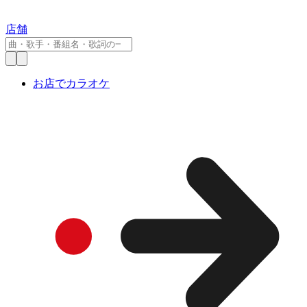
店舗
お店でカラオケ