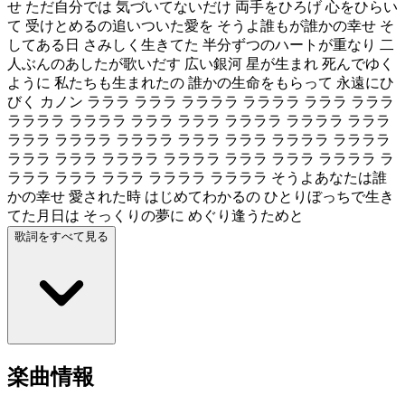
せ ただ自分では 気づいてないだけ 両手をひろげ 心をひらい
て 受けとめるの追いついた愛を そうよ誰もが誰かの幸せ そ
してある日 さみしく生きてた 半分ずつのハートが重なり 二
人ぶんのあしたが歌いだす 広い銀河 星が生まれ 死んでゆく
ように 私たちも生まれたの 誰かの生命をもらって 永遠にひ
びく カノン ラララ ラララ ララララ ララララ ラララ ラララ
ララララ ララララ ラララ ラララ ララララ ララララ ラララ
ラララ ララララ ララララ ラララ ラララ ララララ ララララ
ラララ ラララ ララララ ララララ ラララ ラララ ララララ ラ
ラララ ラララ ラララ ララララ ララララ そうよあなたは誰
かの幸せ 愛された時 はじめてわかるの ひとりぼっちで生き
てた月日は そっくりの夢に めぐり逢うためと
歌詞をすべて見る
楽曲情報