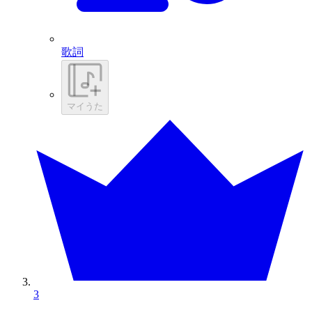
歌詞
マイうた
3