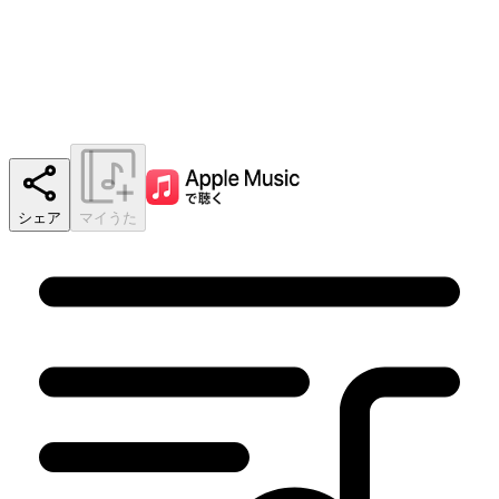
シェア
マイうた