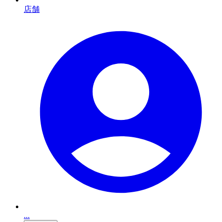
店舗
...