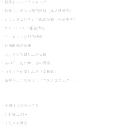
新曲トレンドランキング
映像コンテンツ配信情報（本人映像等）
サウンドコンテンツ配信情報（生演奏等）
VOCALOID™配信情報
アニメソング配信情報
外国曲配信情報
カラオケで盛り上がる曲
あの日、あの時、あの音楽。
カラオケの楽しみ方『新様式』
気持ちよく歌おう！『マスクエフェクト』
お店でもっと楽しむ
全国採点グランプリ
分析採点AI＋
うたスキ動画