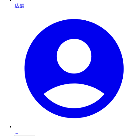
店舗
...