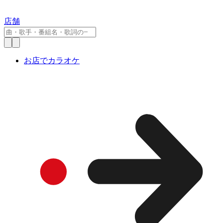
店舗
お店でカラオケ