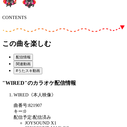
CONTENTS
この曲を楽しむ
配信情報
関連動画
#うたスキ動画
"WIRED"
のカラオケ配信情報
WIRED《本人映像》
曲番号
:
821907
キー
:
0
配信予定
:
配信済み
JOYSOUND X1