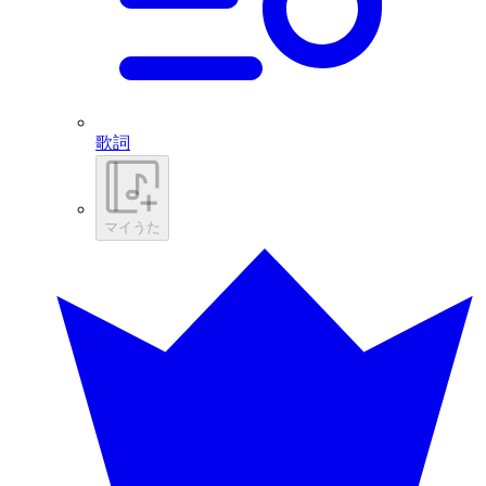
歌詞
マイうた