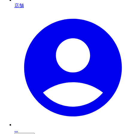
店舗
...