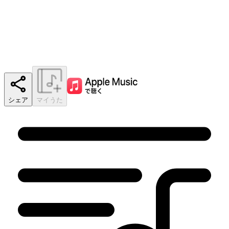
シェア
マイうた