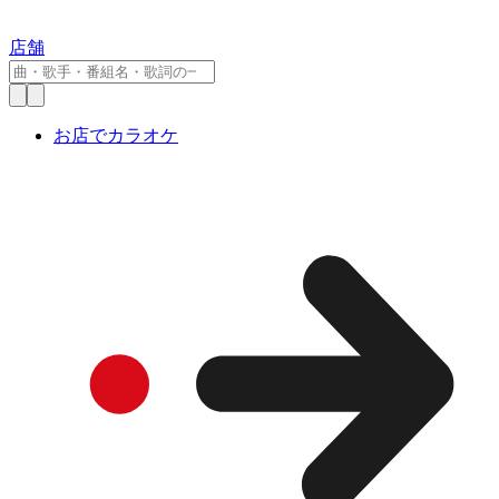
店舗
お店でカラオケ