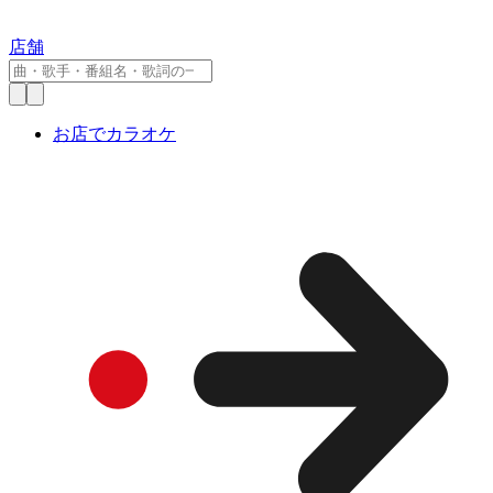
店舗
お店でカラオケ