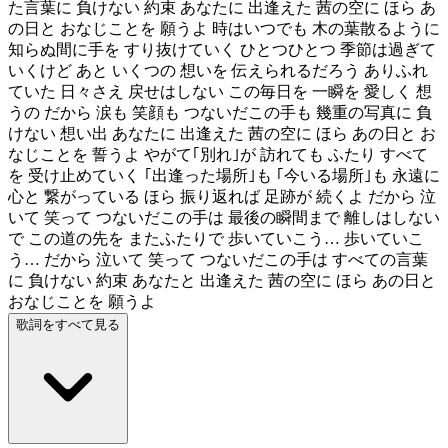
た言葉に 負けない 約束 あなたに 出逢えた 茜の空に ほら あ
の日と おなじことを 願うよ 時はいつでも 木の葉散るように
知らぬ間に手を すり抜けていく ひとつひとつ 季節は過ぎて
いくけど あと いくつの 想いを 伝えられるだろう ありふれ
ていた 日々さえ 戻せはしない この毎日を 一瞬を 愛しく 想
うの だから 涙も 笑顔も つないだこの手も 幾重の写真に 負
けない 想い出 あなたに 出逢えた 茜の空に ほら あの日と お
なじことを 誓うよ やがて｢別れ｣が 訪れても ふたり すべて
を 受け止めていく ｢出逢った場所｣も ｢今いる場所｣も 永遠に
心と 繋がっている ほら 振り返れば 足跡が 続くよ だから 泣
いて 笑って つないだこの手は 最後の瞬間まで 離しはしない
で この道の先を またふたりで 歩いていこう… 歩いていこ
う… だから 泣いて 笑って つないだこの手は すべての言葉
に 負けない 約束 あなたと 出逢えた 茜の空に ほら あの日と
おなじことを 願うよ
歌詞をすべて見る