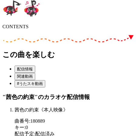
CONTENTS
この曲を楽しむ
配信情報
関連動画
#うたスキ動画
"茜色の約束"
のカラオケ配信情報
茜色の約束《本人映像》
曲番号
:
180889
キー
:
0
配信予定
:
配信済み