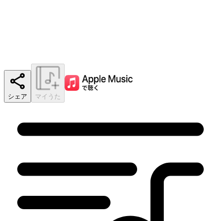
シェア
マイうた