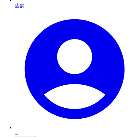
店舗
...